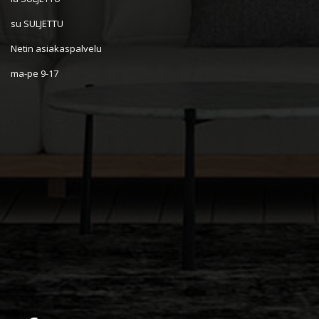
su SULJETTU
Netin asiakaspalvelu
ma-pe 9-17