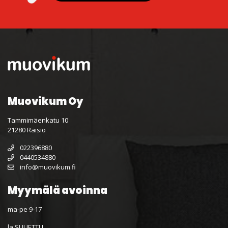
Muovikum Oy
Tammimäenkatu 10
21280 Raisio
022396880
0440534880
info@muovikum.fi
Myymälä avoinna
ma-pe 9-17
la SULJETTU