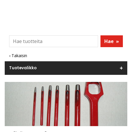
Hae
»
‹ Takaisin
Tuotevalikko