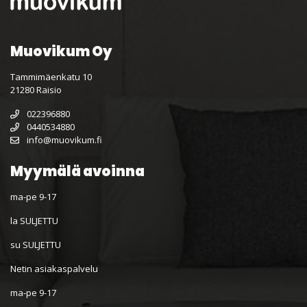
Muovikum Oy
Tammimäenkatu 10
21280 Raisio
022396880
0440534880
info@muovikum.fi
Myymälä avoinna
ma-pe 9-17
la SULJETTU
su SULJETTU
Netin asiakaspalvelu
ma-pe 9-17