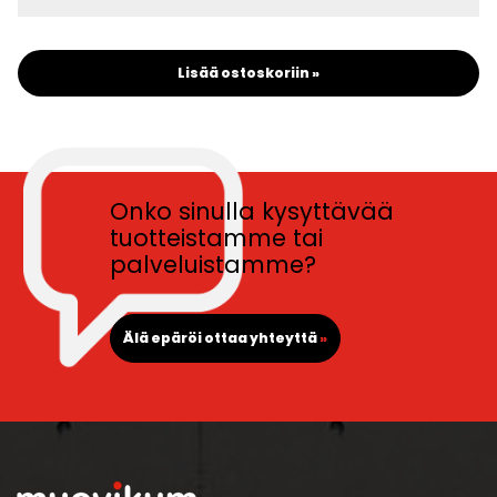
Lisää ostoskoriin »
Onko sinulla kysyttävää
tuotteistamme tai
palveluistamme?
Älä epäröi ottaa yhteyttä
»