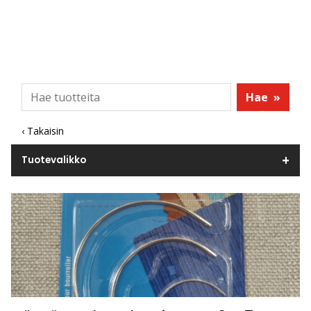
Hae
»
‹ Takaisin
Tuotevalikko