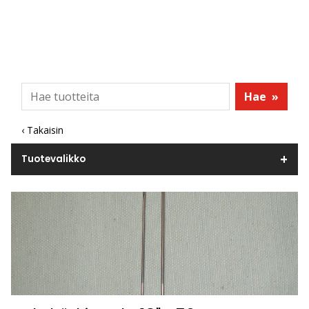
Hae
»
‹ Takaisin
Tuotevalikko