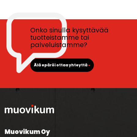
Onko sinulla kysyttävää
tuotteistamme tai
palveluistamme?
Älä epäröi ottaa yhteyttä
»
Muovikum Oy