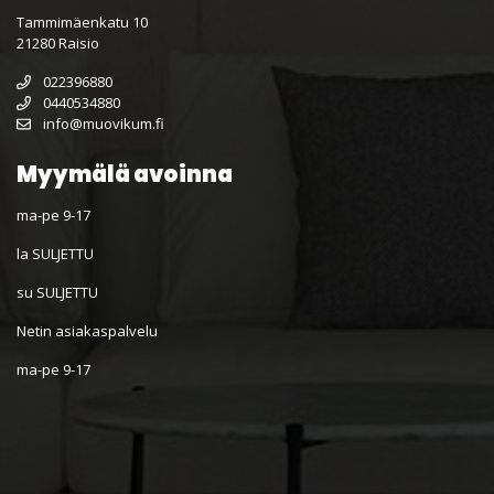
Tammimäenkatu 10
21280 Raisio
022396880
0440534880
info@muovikum.fi
Myymälä avoinna
ma-pe 9-17
la SULJETTU
su SULJETTU
Netin asiakaspalvelu
ma-pe 9-17