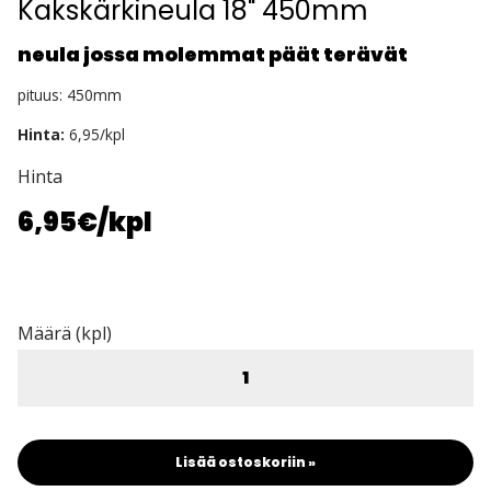
Kakskärkineula 18" 450mm
neula jossa molemmat päät terävät
pituus: 450mm
Hinta:
6,95/kpl
Hinta
6,95€
/kpl
Määrä (kpl)
Lisää ostoskoriin »