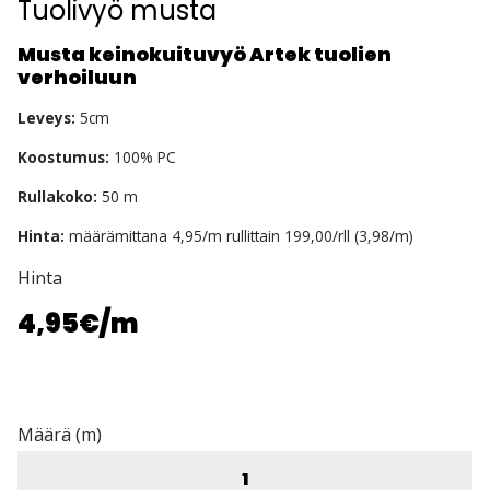
Tuolivyö musta
Musta keinokuituvyö Artek tuolien
verhoiluun
Leveys:
5cm
Koostumus:
100% PC
Rullakoko:
50 m
Hinta:
määrämittana 4,95/m rullittain 199,00/rll (3,98/m)
Hinta
4,95€
/m
Määrä (m)