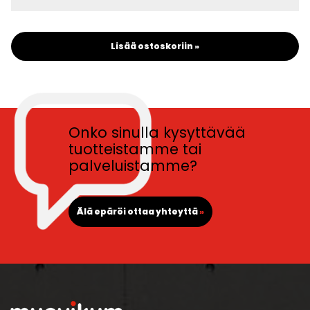
Lisää ostoskoriin »
Onko sinulla kysyttävää
tuotteistamme tai
palveluistamme?
Älä epäröi ottaa yhteyttä
»