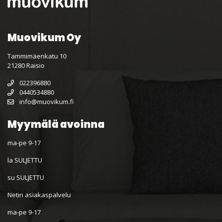
Muovikum Oy
Tammimäenkatu 10
21280 Raisio
022396880
0440534880
info@muovikum.fi
Myymälä avoinna
ma-pe 9-17
la SULJETTU
su SULJETTU
Netin asiakaspalvelu
ma-pe 9-17