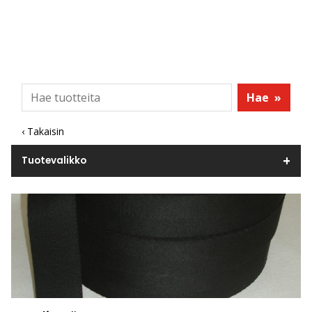
Hae
»
‹ Takaisin
Tuotevalikko