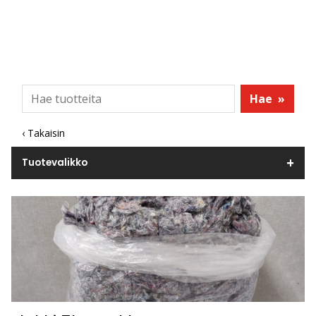
Hae
»
‹ Takaisin
Tuotevalikko