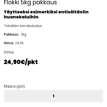
Flokki 5kg pakkaus
Täytteeksi esimerkiksi entisöitäviin
huonekaluihin
Tekstiilien kierrätyskuitua
Pakkaus:
5kg
Hinta:
24,90
Hinta
24,90€
/pkt
Määrä (pkt)