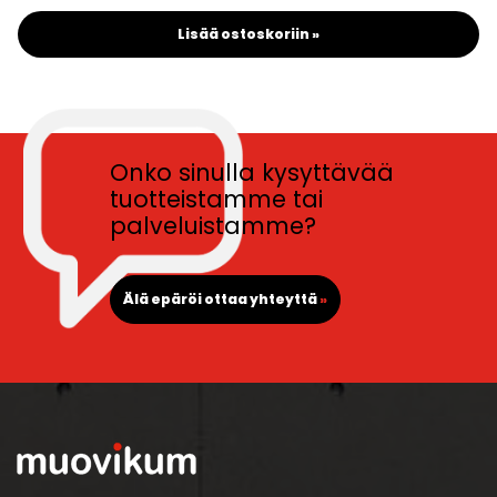
Lisää ostoskoriin »
Onko sinulla kysyttävää
tuotteistamme tai
palveluistamme?
Älä epäröi ottaa yhteyttä
»