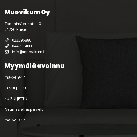
Muovikum Oy
Tammimäenkatu 10
21280 Raisio
022396880
0440534880
info@muovikum.fi
Myymälä avoinna
ma-pe 9-17
la SULJETTU
su SULJETTU
Netin asiakaspalvelu
ma-pe 9-17