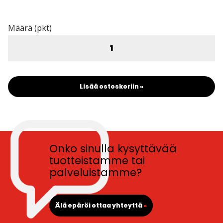
Määrä (pkt)
Lisää ostoskoriin »
Onko sinulla kysyttävää
tuotteistamme tai
palveluistamme?
Älä epäröi ottaa yhteyttä
»