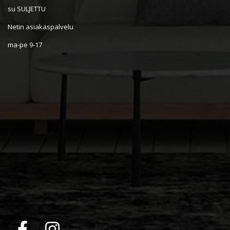
su SULJETTU
Netin asiakaspalvelu
ma-pe 9-17