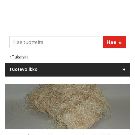
Hae
»
‹ Takaisin
Tuotevalikko