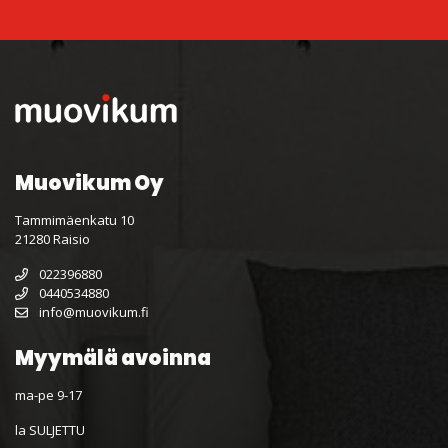
Muovikum Oy
Tammimäenkatu 10
21280 Raisio
022396880
0440534880
info@muovikum.fi
Myymälä avoinna
ma-pe 9-17
la SULJETTU