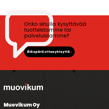
Onko sinulla kysyttävää
tuotteistamme tai
palveluistamme?
Älä epäröi ottaa yhteyttä
»
Muovikum Oy