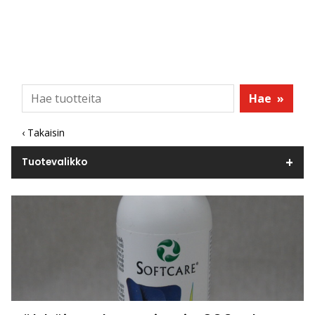
Hae
»
‹ Takaisin
Tuotevalikko