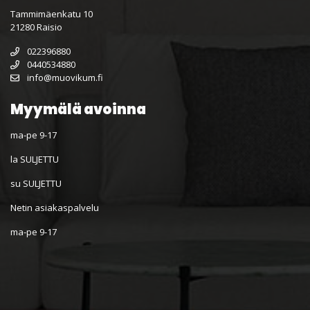
Tammimäenkatu 10
21280 Raisio
022396880
0440534880
info@muovikum.fi
Myymälä avoinna
ma-pe 9-17
la SULJETTU
su SULJETTU
Netin asiakaspalvelu
ma-pe 9-17