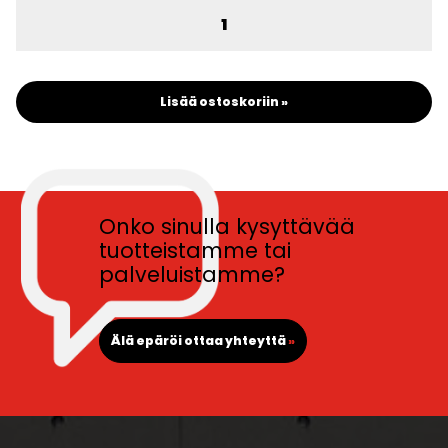
Lisää ostoskoriin »
Onko sinulla kysyttävää
tuotteistamme tai
palveluistamme?
Älä epäröi ottaa yhteyttä
»