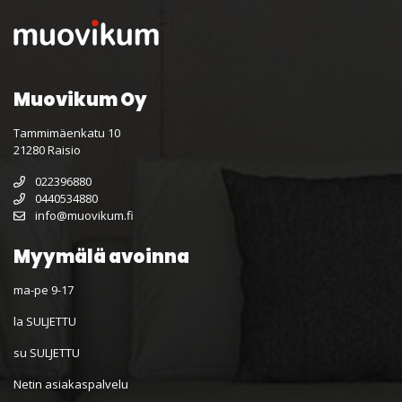
Muovikum Oy
Tammimäenkatu 10
21280 Raisio
022396880
0440534880
info@muovikum.fi
Myymälä avoinna
ma-pe 9-17
la SULJETTU
su SULJETTU
Netin asiakaspalvelu