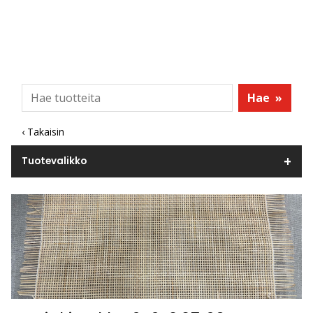
Hae
»
‹ Takaisin
Tuotevalikko