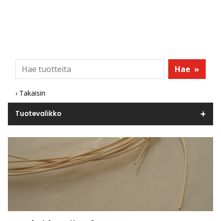
Hae
»
‹ Takaisin
Tuotevalikko