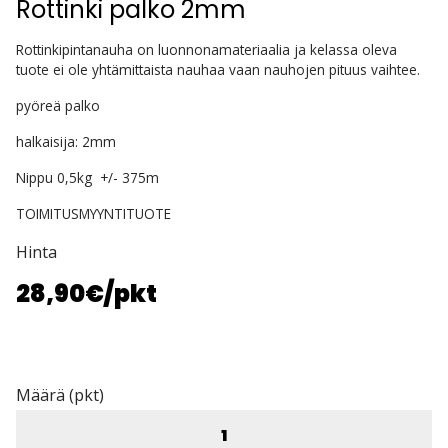
Rottinki palko 2mm
Rottinkipintanauha on luonnonamateriaalia ja kelassa oleva
tuote ei ole yhtämittaista nauhaa vaan nauhojen pituus vaihtee.
pyöreä palko
halkaisija: 2mm
Nippu 0,5kg +/- 375m
TOIMITUSMYYNTITUOTE
Hinta
28,90€
/pkt
Määrä (pkt)