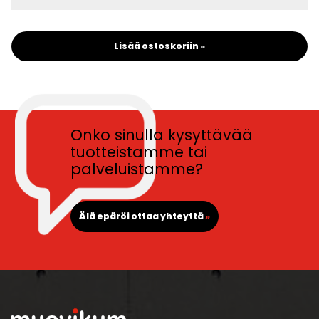
Lisää ostoskoriin »
Onko sinulla kysyttävää
tuotteistamme tai
palveluistamme?
Älä epäröi ottaa yhteyttä
»