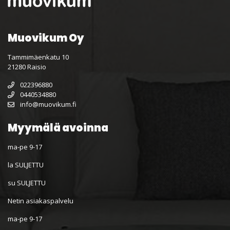
Muovikum Oy
Tammimäenkatu 10
21280 Raisio
022396880
0440534880
info@muovikum.fi
Myymälä avoinna
ma-pe 9-17
la SULJETTU
su SULJETTU
Netin asiakaspalvelu
ma-pe 9-17