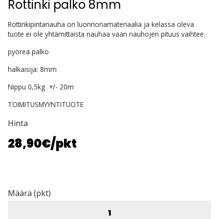
Rottinki palko 8mm
Rottinkipintanauha on luonnonamateriaalia ja kelassa oleva
tuote ei ole yhtämittaista nauhaa vaan nauhojen pituus vaihtee.
pyöreä palko
halkaisija: 8mm
Nippu 0,5kg +/- 20m
TOIMITUSMYYNTITUOTE
Hinta
28,90€
/pkt
Määrä (pkt)