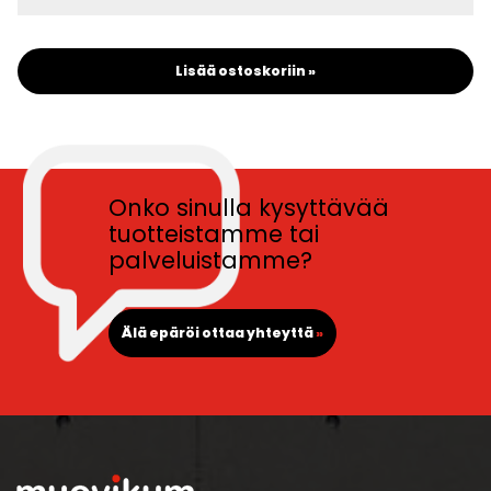
Lisää ostoskoriin »
Onko sinulla kysyttävää
tuotteistamme tai
palveluistamme?
Älä epäröi ottaa yhteyttä
»