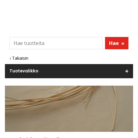
Hae
»
‹ Takaisin
Tuotevalikko