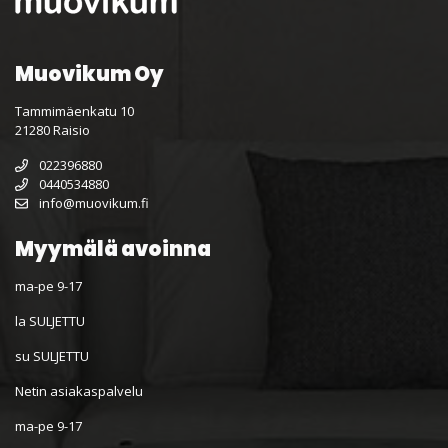
Muovikum Oy
Tammimäenkatu 10
21280 Raisio
022396880
0440534880
info@muovikum.fi
Myymälä avoinna
ma-pe 9-17
la SULJETTU
su SULJETTU
Netin asiakaspalvelu
ma-pe 9-17