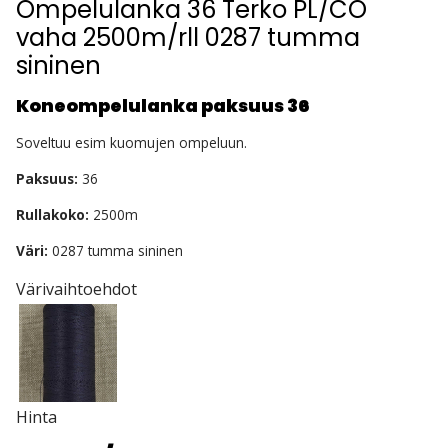
Ompelulanka 36 Terko PL/CO
vaha 2500m/rll 0287 tumma
sininen
Koneompelulanka paksuus 36
Soveltuu esim kuomujen ompeluun.
Paksuus:
36
Rullakoko:
2500m
Väri:
0287 tumma sininen
Värivaihtoehdot
Hinta