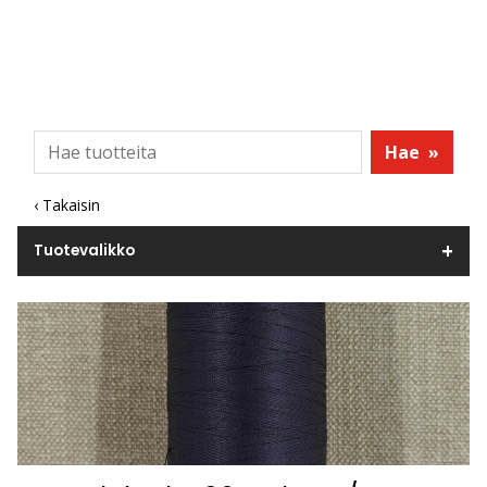
Hae
»
‹ Takaisin
Tuotevalikko