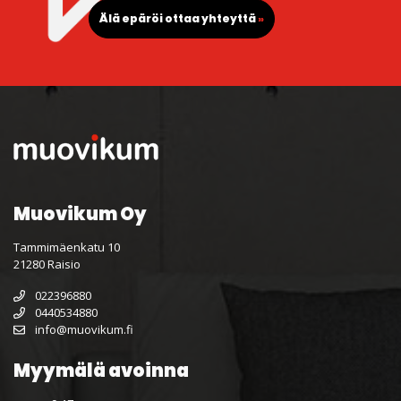
Älä epäröi ottaa yhteyttä
»
Muovikum Oy
Tammimäenkatu 10
21280 Raisio
022396880
0440534880
info@muovikum.fi
Myymälä avoinna