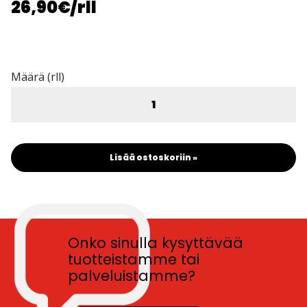
26,90€
/rll
Määrä (rll)
Lisää ostoskoriin »
Onko sinulla kysyttävää
tuotteistamme tai
palveluistamme?