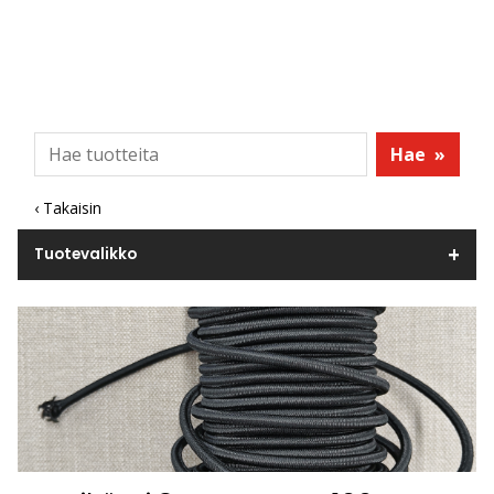
Hae
»
‹ Takaisin
Tuotevalikko