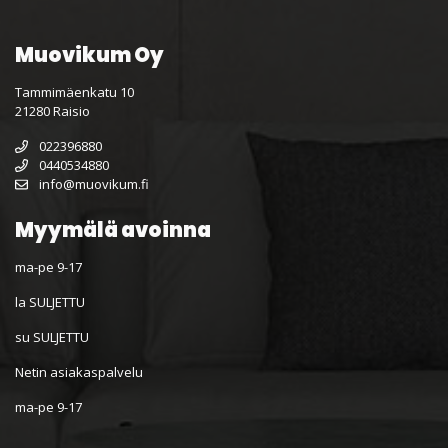
Muovikum Oy
Tammimäenkatu 10
21280 Raisio
022396880
0440534880
info@muovikum.fi
Myymälä avoinna
ma-pe 9-17
la SULJETTU
su SULJETTU
Netin asiakaspalvelu
ma-pe 9-17