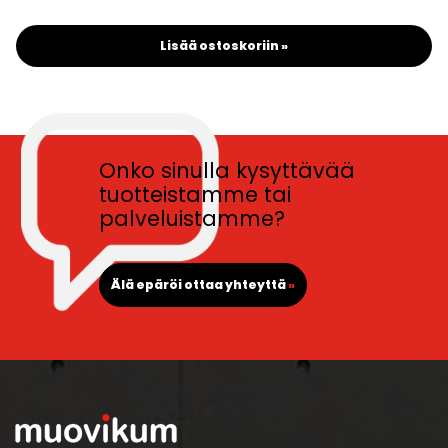
Lisää ostoskoriin »
Onko sinulla kysyttävää
tuotteistamme tai
palveluistamme?
Älä epäröi ottaa yhteyttä
»