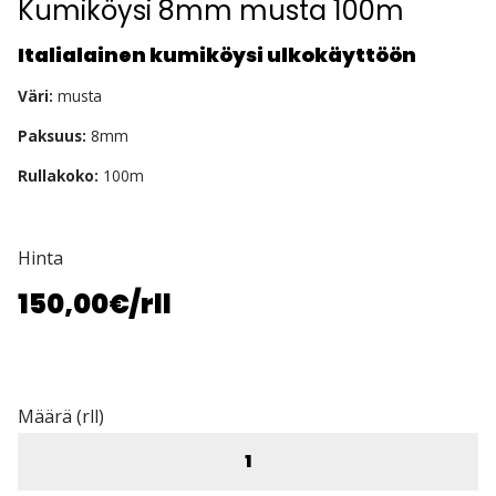
Kumiköysi 8mm musta 100m
Italialainen kumiköysi ulkokäyttöön
Väri:
musta
Paksuus:
8mm
Rullakoko:
100m
Hinta
150,00€
/rll
Määrä (rll)