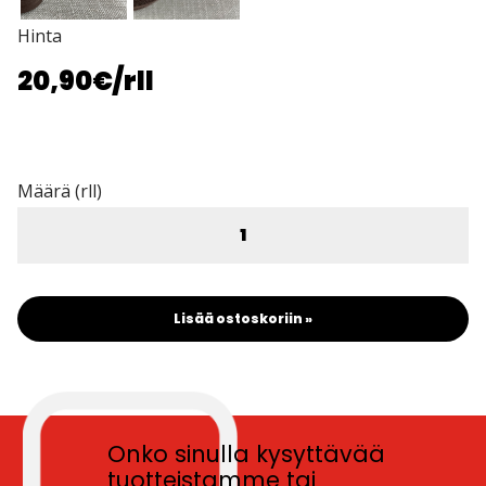
Hinta
20,90€
/rll
Määrä (rll)
Lisää ostoskoriin »
Onko sinulla kysyttävää
tuotteistamme tai