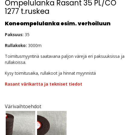
Ompelulanka Rasant 35 PL/CO
1277 t.ruskea
Koneompelulanka esim. verhoiluun
Paksuus:
35
Rullakoko:
3000m
Toimitusmyyntinä saatavana paljon värejä eri paksuuksissa ja
rullakoissa.
Kysy toimitusaika, rullakoot ja hinnat myynnistä
Rasant värikartta ja tekniset tiedot
Värivaihtoehdot