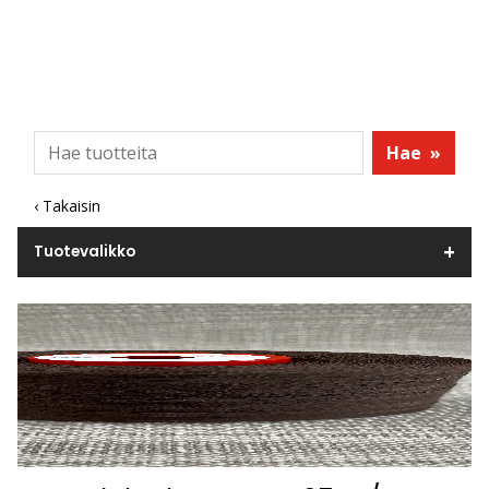
Hae
»
‹ Takaisin
Tuotevalikko