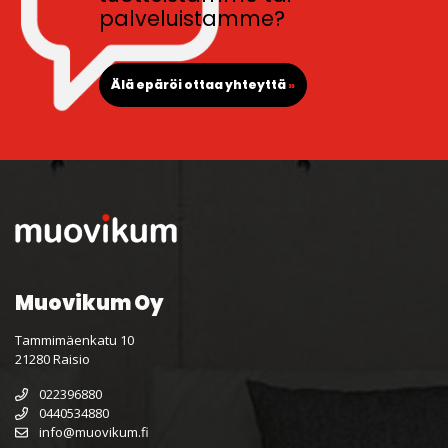
palveluistamme?
Älä epäröi ottaa yhteyttä
»
Muovikum Oy
Tammimäenkatu 10
21280 Raisio
022396880
0440534880
info@muovikum.fi