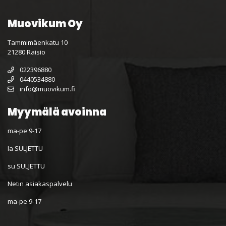
Muovikum Oy
Tammimäenkatu 10
21280 Raisio
022396880
0440534880
info@muovikum.fi
Myymälä avoinna
ma-pe 9-17
la SULJETTU
su SULJETTU
Netin asiakaspalvelu
ma-pe 9-17