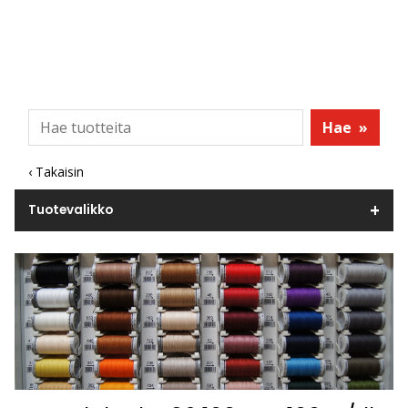
Hae
»
‹ Takaisin
Tuotevalikko