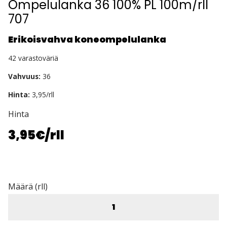
Ompelulanka 36 100% PL 100m/rll
707
Erikoisvahva koneompelulanka
42 varastoväriä
Vahvuus:
36
Hinta:
3,95/rll
Hinta
3,95€
/rll
Määrä (rll)