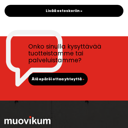
Lisää ostoskoriin »
Onko sinulla kysyttävää
tuotteistamme tai
palveluistamme?
Älä epäröi ottaa yhteyttä
»