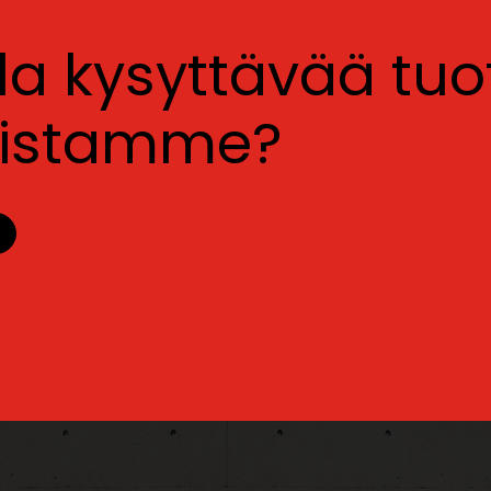
lla kysyttävää tu
luistamme?