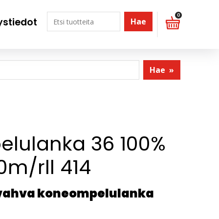
0
ystiedot
Hae
Hae
»
lulanka 36 100%
0m/rll 414
svahva koneompelulanka
ä