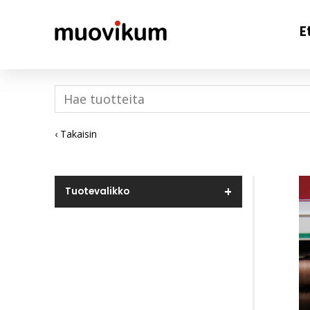
E
‹ Takaisin
Tuotevalikko