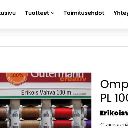
tusivu
Tuotteet
Toimitusehdot
Yhte
Ompe
PL 10
Erikoi
42 varastoväri