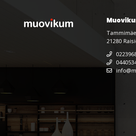
Muoviku
Tammimäe
21280 Rais
022396
044053
info@mu