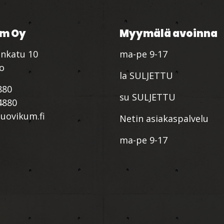
m Oy
Myymälä avoinna
nkatu 10
ma-pe 9-17
io
la SULJETTU
880
su SULJETTU
4880
ovikum.fi
Netin asiakaspalvelu
ma-pe 9-17