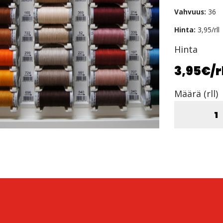
Vahvuus:
36
Hinta:
3,95/rll
Hinta
3,95€
/r
Määrä (rll)