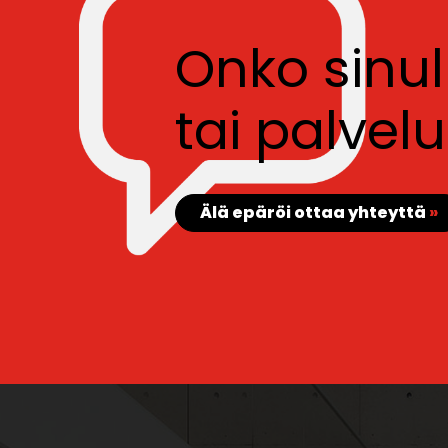
Onko sinu
tai palve
Älä epäröi ottaa yhteyttä
»