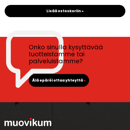
Lisää ostoskoriin »
Onko sinulla kysyttävää
tuotteistamme tai
palveluistamme?
Älä epäröi ottaa yhteyttä
»