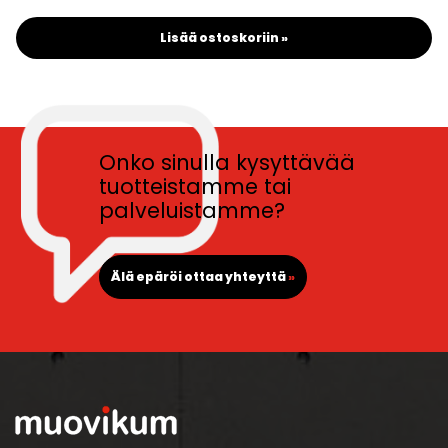
Lisää ostoskoriin »
Onko sinulla kysyttävää
tuotteistamme tai
palveluistamme?
Älä epäröi ottaa yhteyttä
»