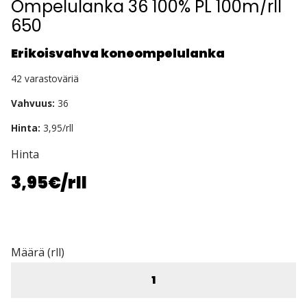
Ompelulanka 36 100% PL 100m/rll
650
Erikoisvahva koneompelulanka
42 varastoväriä
Vahvuus:
36
Hinta:
3,95/rll
Hinta
3,95€
/rll
Määrä (rll)