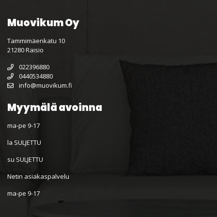
Muovikum Oy
Tammimäenkatu 10
21280 Raisio
022396880
0440534880
info@muovikum.fi
Myymälä avoinna
ma-pe 9-17
la SULJETTU
su SULJETTU
Netin asiakaspalvelu
ma-pe 9-17