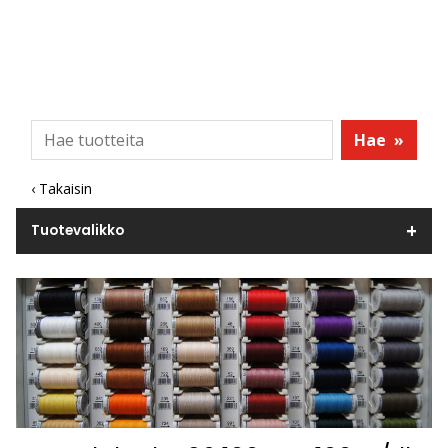
Hae
»
‹ Takaisin
Tuotevalikko