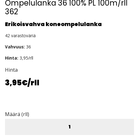
Ompelulanka 36 100% PL 100m/rll
362
Erikoisvahva koneompelulanka
42 varastoväriä
Vahvuus:
36
Hinta:
3,95/rll
Hinta
3,95€
/rll
Määrä (rll)