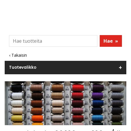
Hae
»
‹ Takaisin
Tuotevalikko