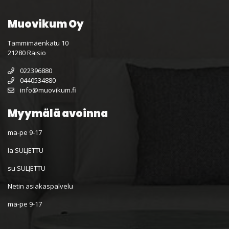
Muovikum Oy
Tammimäenkatu 10
21280 Raisio
022396880
0440534880
info@muovikum.fi
Myymälä avoinna
ma-pe 9-17
la SULJETTU
su SULJETTU
Netin asiakaspalvelu
ma-pe 9-17