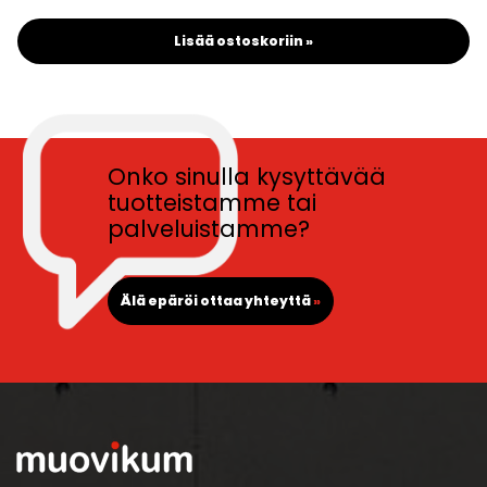
Lisää ostoskoriin »
Onko sinulla kysyttävää
tuotteistamme tai
palveluistamme?
Älä epäröi ottaa yhteyttä
»