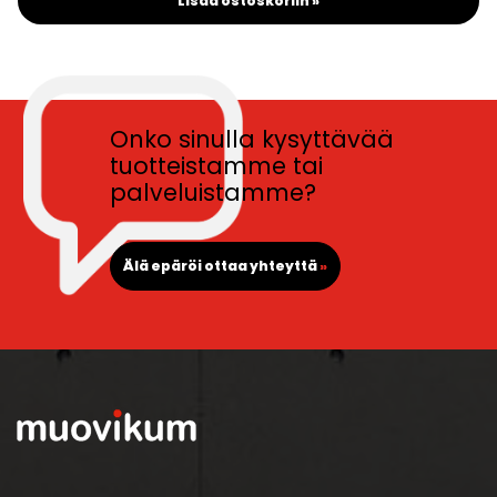
Lisää ostoskoriin »
Onko sinulla kysyttävää
tuotteistamme tai
palveluistamme?
Älä epäröi ottaa yhteyttä
»