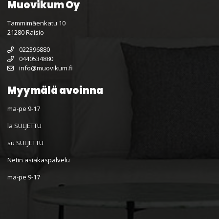
Muovikum Oy
Tammimäenkatu 10
21280 Raisio
022396880
0440534880
info@muovikum.fi
Myymälä avoinna
ma-pe 9-17
la SULJETTU
su SULJETTU
Netin asiakaspalvelu
ma-pe 9-17