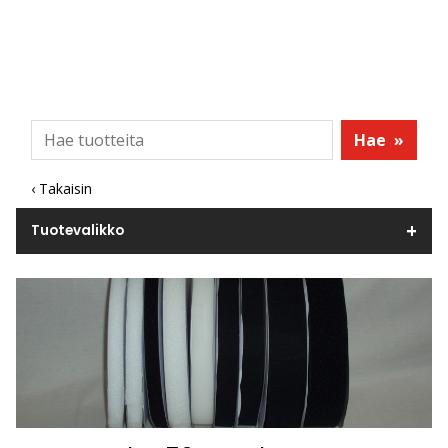
Hae
»
‹ Takaisin
Tuotevalikko