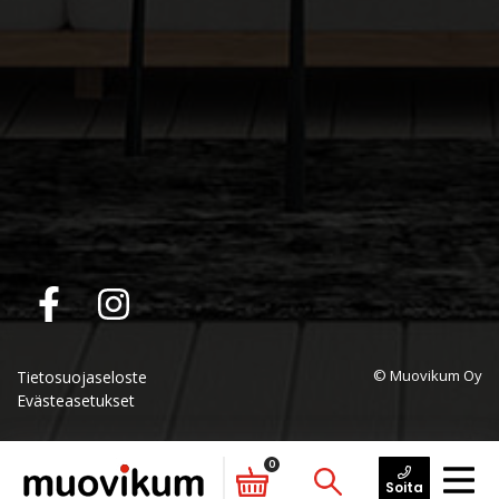
© Muovikum Oy
Tietosuojaseloste
Evästeasetukset
0
Soita