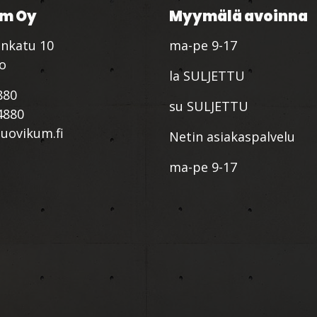
m Oy
Myymälä avoinna
nkatu 10
ma-pe 9-17
io
la SULJETTU
880
su SULJETTU
4880
ovikum.fi
Netin asiakaspalvelu
ma-pe 9-17