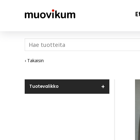
E
‹ Takaisin
Tuotevalikko