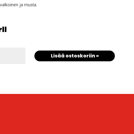
valkoinen ja musta.
rll
Lisää ostoskoriin »