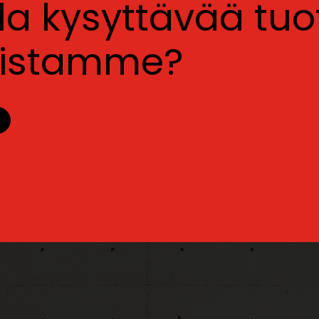
lla kysyttävää tu
luistamme?