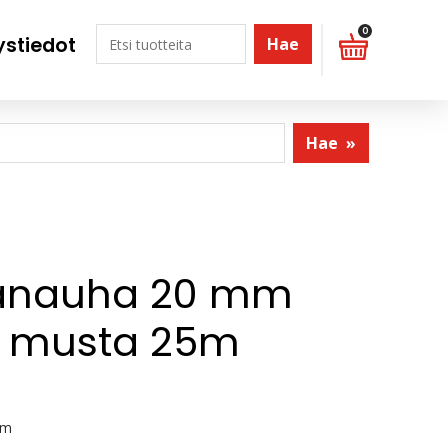
0
ystiedot
Hae
Hae
»
anauha 20 mm
ki musta 25m
m
 m