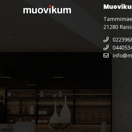
Muoviku
Tammimäe
21280 Rais
022396
044053
info@mu