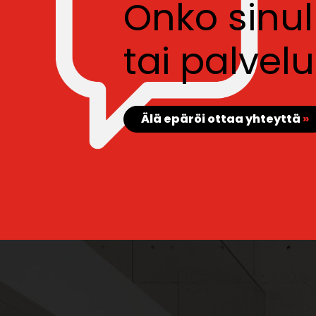
Onko sinu
tai palve
Älä epäröi ottaa yhteyttä
»