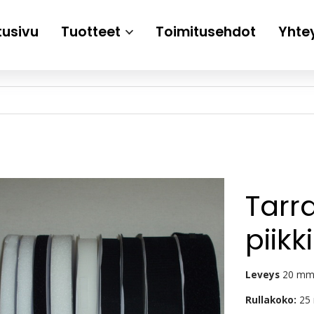
tusivu
Tuotteet
Toimitusehdot
Yhte
Tarr
piik
Leveys
20 m
Rullakoko:
25