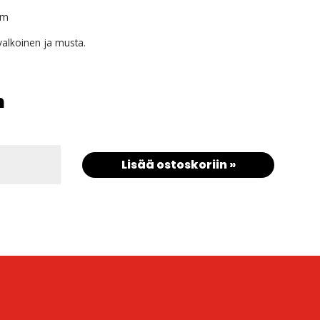
 m
valkoinen ja musta.
m
Lisää ostoskoriin »