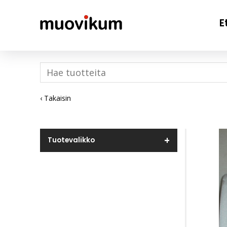
E
‹ Takaisin
Tuotevalikko