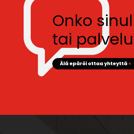
Onko sinu
tai palve
Älä epäröi ottaa yhteyttä
»