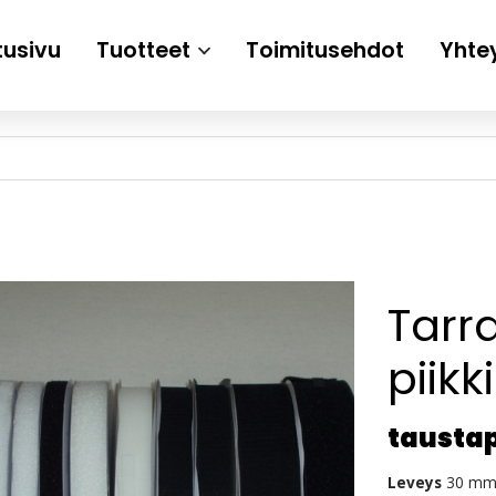
tusivu
Tuotteet
Toimitusehdot
Yhte
Tarr
piikk
taustap
Leveys
30 m