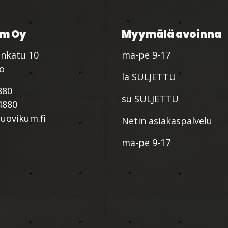
m Oy
Myymälä avoinna
nkatu 10
ma-pe 9-17
io
la SULJETTU
880
su SULJETTU
4880
ovikum.fi
Netin asiakaspalvelu
ma-pe 9-17