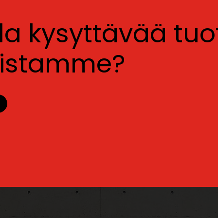
lla kysyttävää tu
luistamme?