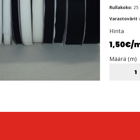
Rullakoko:
25
Varastovärit
Hinta
1,50€
/
Määrä (m)