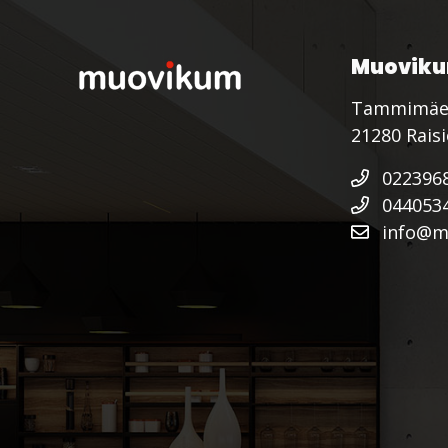
Muoviku
Tammimäe
21280 Rais
022396
044053
info@mu