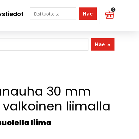
0
ystiedot
Hae
Hae
»
anauha 30 mm
i valkoinen liimalla
uolella liima
m