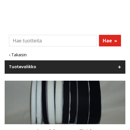
Hae
»
‹ Takaisin
Tuotevalikko