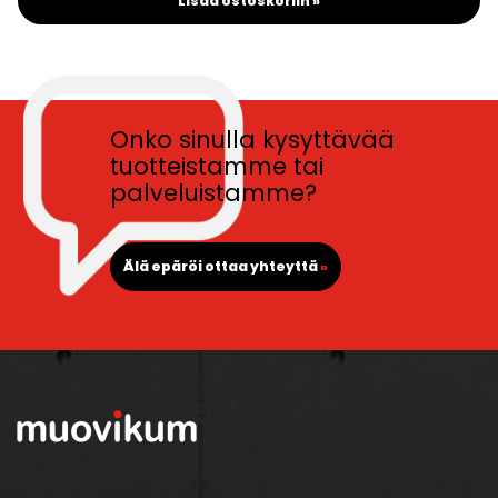
Lisää ostoskoriin »
Onko sinulla kysyttävää
tuotteistamme tai
palveluistamme?
Älä epäröi ottaa yhteyttä
»