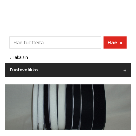
Hae
»
‹ Takaisin
Tuotevalikko