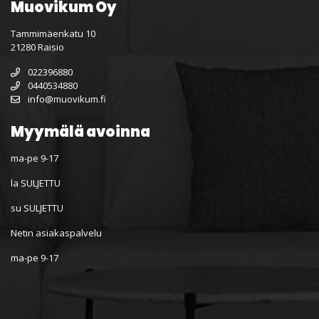
Muovikum Oy
Tammimäenkatu 10
21280 Raisio
022396880
0440534880
info@muovikum.fi
Myymälä avoinna
ma-pe 9-17
la SULJETTU
su SULJETTU
Netin asiakaspalvelu
ma-pe 9-17