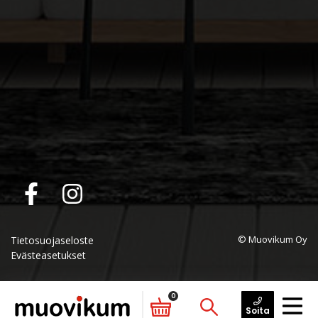
© Muovikum Oy
Tietosuojaseloste
Evästeasetukset
0
Soita