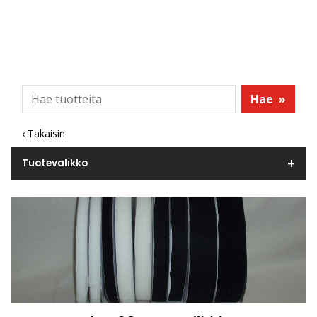
Hae
»
‹ Takaisin
Tuotevalikko