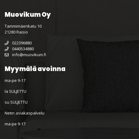
Muovikum Oy
Tammimäenkatu 10
21280 Raisio
022396880
0440534880
info@muovikum.fi
Myymälä avoinna
ma-pe 9-17
la SULJETTU
su SULJETTU
Netin asiakaspalvelu
ma-pe 9-17