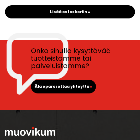
Lisää ostoskoriin »
Onko sinulla kysyttävää
tuotteistamme tai
palveluistamme?
Älä epäröi ottaa yhteyttä
»