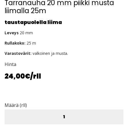
Tarranauha 20 mm piikki musta
liimalla 25m
taustapuolella liima
Leveys
20 mm
Rullakoko:
25 m
Varastovärit:
valkoinen ja musta.
Hinta
24,00€
/rll
Määrä (rll)