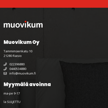
Muovikum Oy
Tammimäenkatu 10
21280 Raisio
022396880
0440534880
info@muovikum.fi
Myymälä avoinna
ma-pe 9-17
la SULJETTU