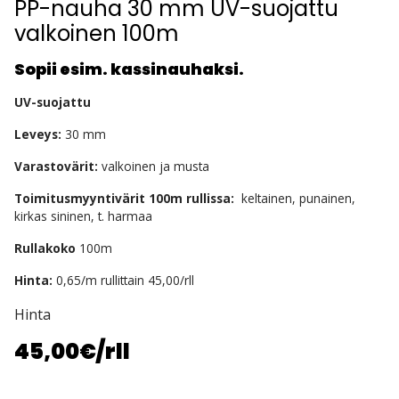
PP-nauha 30 mm UV-suojattu
valkoinen 100m
Sopii esim. kassinauhaksi.
UV-suojattu
Leveys:
30 mm
Varastovärit:
valkoinen ja musta
Toimitusmyyntivärit 100m rullissa:
keltainen, punainen,
kirkas sininen, t. harmaa
Rullakoko
100m
Hinta:
0,65/m rullittain 45,00/rll
Hinta
45,00€
/rll