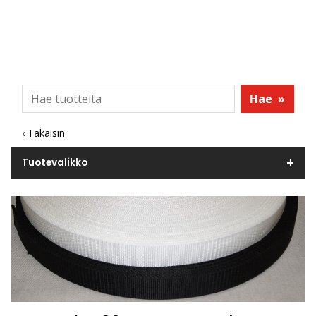
Hae
»
‹ Takaisin
Tuotevalikko