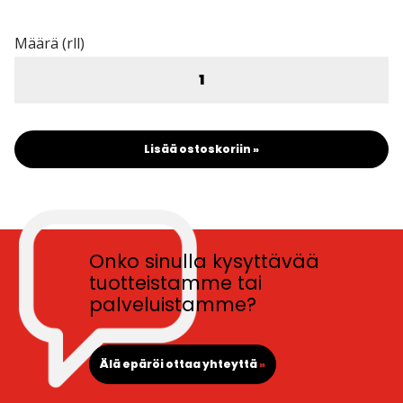
Määrä (rll)
Lisää ostoskoriin »
Onko sinulla kysyttävää
tuotteistamme tai
palveluistamme?
Älä epäröi ottaa yhteyttä
»