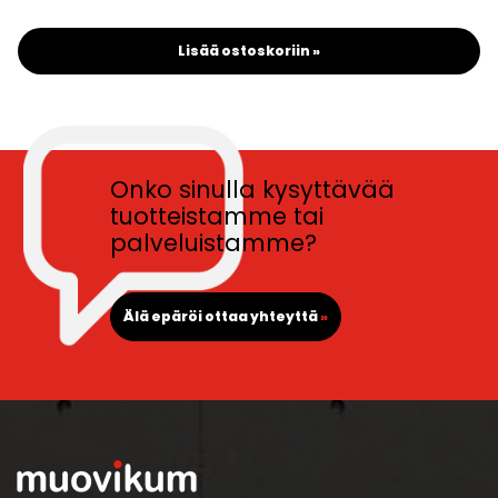
Lisää ostoskoriin »
Onko sinulla kysyttävää
tuotteistamme tai
palveluistamme?
Älä epäröi ottaa yhteyttä
»