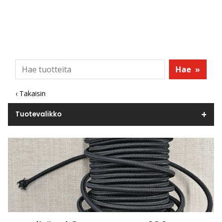
Hae
»
‹ Takaisin
Tuotevalikko