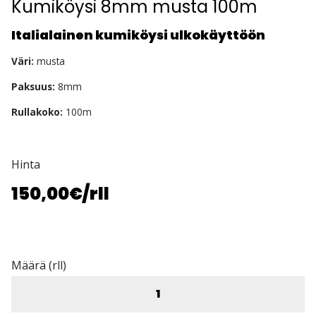
Kumiköysi 8mm musta 100m
Italialainen kumiköysi ulkokäyttöön
Väri:
musta
Paksuus:
8mm
Rullakoko:
100m
Hinta
150,00€
/rll
Määrä (rll)