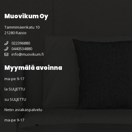
Muovikum Oy
Tammimäenkatu 10
21280 Raisio
022396880
0440534880
info@muovikum.fi
Myymälä avoinna
ma-pe 9-17
la SULJETTU
su SULJETTU
Netin asiakaspalvelu
ma-pe 9-17