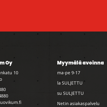
m Oy
Myymälä avoinna
nkatu 10
ma-pe 9-17
io
la SULJETTU
880
su SULJETTU
4880
ovikum.fi
Netin asiakaspalvelu