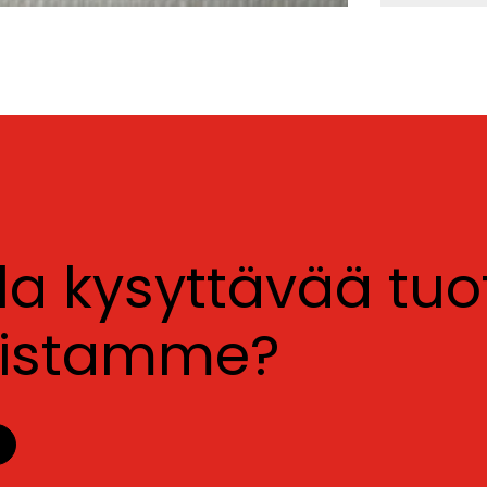
lla kysyttävää tu
luistamme?