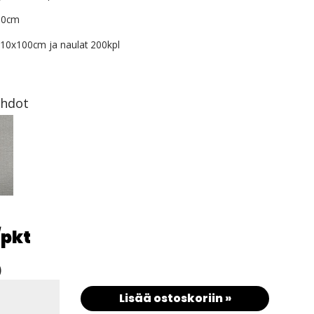
 100cm
ä 10x100cm ja naulat 200kpl
ehdot
/pkt
)
Lisää ostoskoriin »