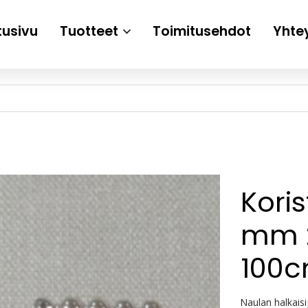
tusivu
Tuotteet
Toimitusehdot
Yhte
Kori
mm 2
100c
Naulan halkais