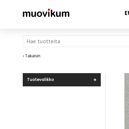
E
‹ Takaisin
Tuotevalikko