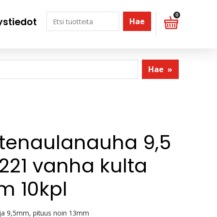
0
ystiedot
Hae
Hae
»
stenaulanauha 9,5
21 vanha kulta
m 10kpl
ija 9,5mm, pituus noin 13mm