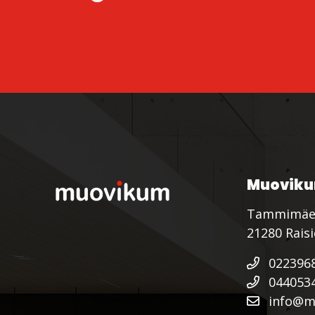
Muoviku
Tammimäe
21280 Rais
022396
044053
info@mu