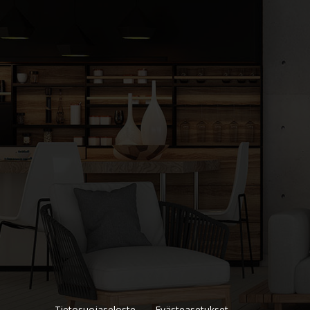
Tietosuojaseloste
Evästeasetukset