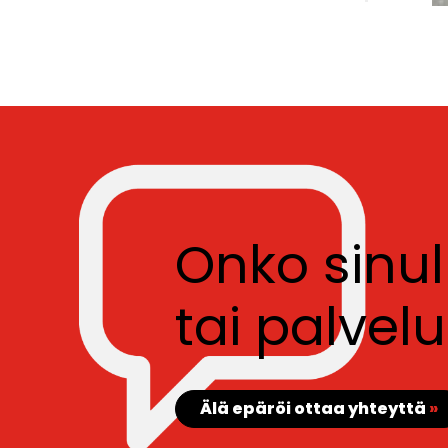
Onko sinu
tai palve
Älä epäröi ottaa yhteyttä
»