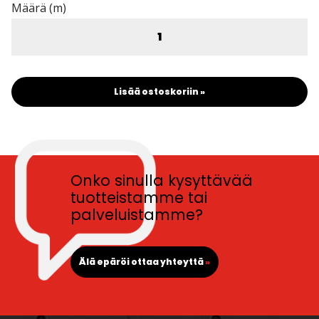
Määrä (m)
Lisää ostoskoriin »
Onko sinulla kysyttävää
tuotteistamme tai
palveluistamme?
Älä epäröi ottaa yhteyttä
»