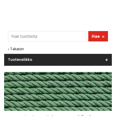
Hae
»
‹ Takaisin
Tuotevalikko