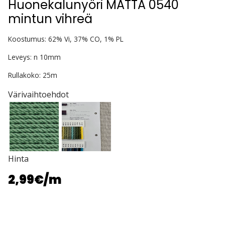
Huonekalunyöri MATTA 0540
mintun vihreä
Koostumus: 62% Vi, 37% CO, 1% PL
Leveys: n 10mm
Rullakoko: 25m
Värivaihtoehdot
Hinta
2,99€
/m