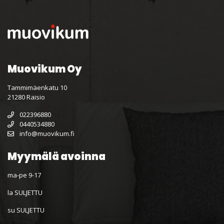
Muovikum Oy
Tammimäenkatu 10
21280 Raisio
022396880
0440534880
info@muovikum.fi
Myymälä avoinna
ma-pe 9-17
la SULJETTU
su SULJETTU