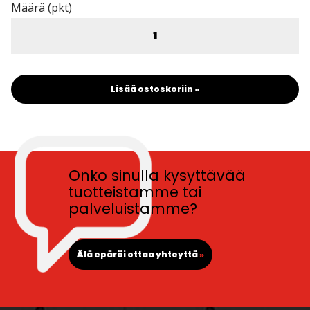
Määrä (pkt)
Lisää ostoskoriin »
Onko sinulla kysyttävää
tuotteistamme tai
palveluistamme?
Älä epäröi ottaa yhteyttä
»