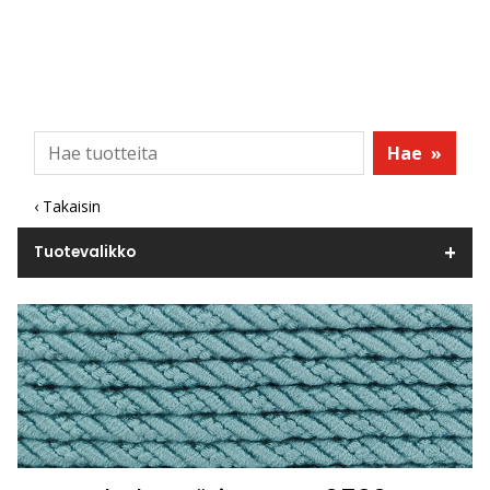
Hae
»
‹ Takaisin
Tuotevalikko