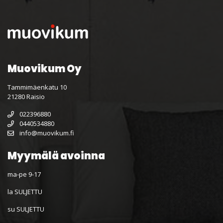
Muovikum Oy
Tammimäenkatu 10
21280 Raisio
022396880
0440534880
info@muovikum.fi
Myymälä avoinna
ma-pe 9-17
la SULJETTU
su SULJETTU