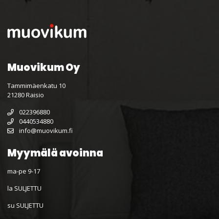
Muovikum Oy
Tammimäenkatu 10
21280 Raisio
022396880
0440534880
info@muovikum.fi
Myymälä avoinna
ma-pe 9-17
la SULJETTU
su SULJETTU