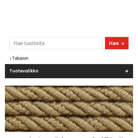
Hae
»
‹ Takaisin
Tuotevalikko