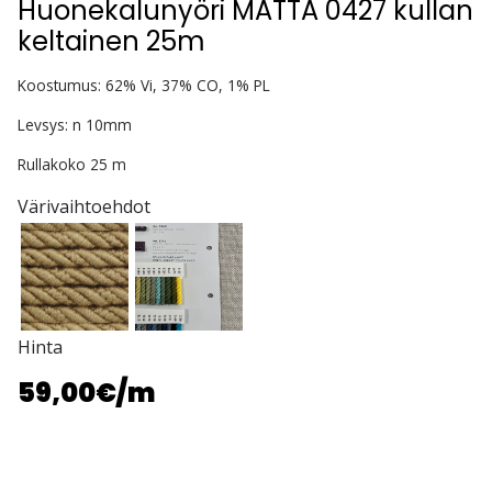
Huonekalunyöri MATTA 0427 kullan
keltainen 25m
Koostumus: 62% Vi, 37% CO, 1% PL
Levsys: n 10mm
Rullakoko 25 m
Värivaihtoehdot
Hinta
59,00€
/m