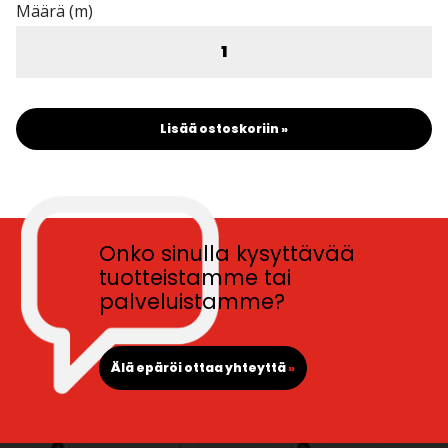
Määrä (m)
Lisää ostoskoriin »
Onko sinulla kysyttävää
tuotteistamme tai
palveluistamme?
Älä epäröi ottaa yhteyttä
»