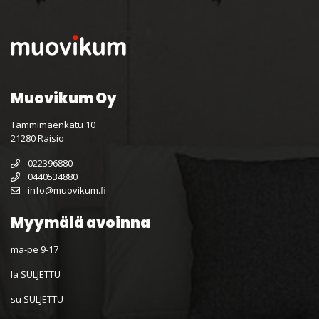
Muovikum Oy
Tammimäenkatu 10
21280 Raisio
022396880
0440534880
info@muovikum.fi
Myymälä avoinna
ma-pe 9-17
la SULJETTU
su SULJETTU