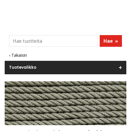
Hae
»
‹ Takaisin
Tuotevalikko