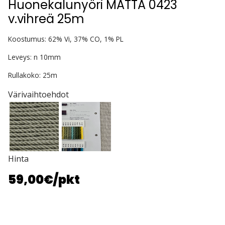
Huonekalunyöri MATTA 0423
v.vihreä 25m
Koostumus: 62% Vi, 37% CO, 1% PL
Leveys: n 10mm
Rullakoko: 25m
Värivaihtoehdot
Hinta
59,00€
/pkt