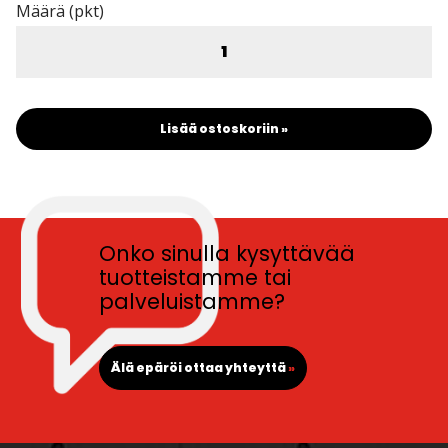
Määrä (pkt)
Lisää ostoskoriin »
Onko sinulla kysyttävää
tuotteistamme tai
palveluistamme?
Älä epäröi ottaa yhteyttä
»