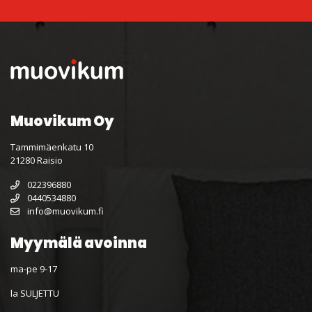
Muovikum Oy
Tammimäenkatu 10
21280 Raisio
022396880
0440534880
info@muovikum.fi
Myymälä avoinna
ma-pe 9-17
la SULJETTU