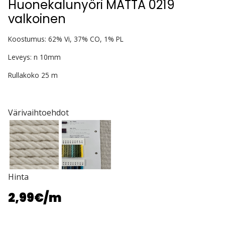
Huonekalunyöri MATTA 0219
valkoinen
Koostumus: 62% Vi, 37% CO, 1% PL
Leveys: n 10mm
Rullakoko 25 m
Värivaihtoehdot
Hinta
2,99€
/m