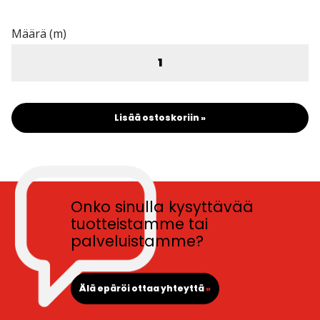
Määrä (m)
Lisää ostoskoriin »
Onko sinulla kysyttävää
tuotteistamme tai
palveluistamme?
Älä epäröi ottaa yhteyttä
»