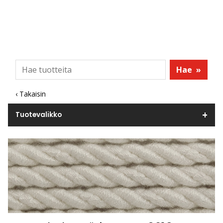
Hae
»
‹ Takaisin
Tuotevalikko