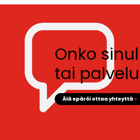
Onko sinu
tai palve
Älä epäröi ottaa yhteyttä
»