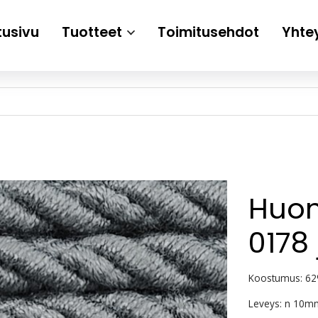
tusivu
Tuotteet
Toimitusehdot
Yhte
Huon
0178
Koostumus: 62
Leveys: n 10m