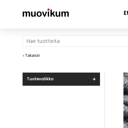
E
‹ Takaisin
Tuotevalikko