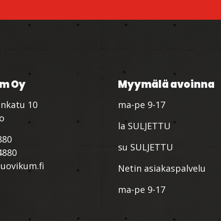
m Oy
Myymälä avoinna
nkatu 10
ma-pe 9-17
io
la SULJETTU
880
su SULJETTU
4880
ovikum.fi
Netin asiakaspalvelu
ma-pe 9-17