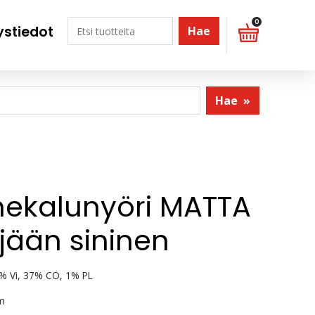
0
ystiedot
Hae
Hae
»
ekalunyöri MATTA
 jään sininen
% Vi, 37% CO, 1% PL
m