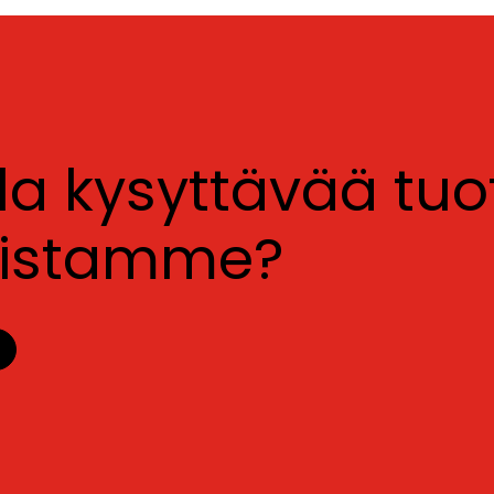
lla kysyttävää tu
luistamme?