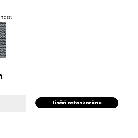
ehdot
m
Lisää ostoskoriin »