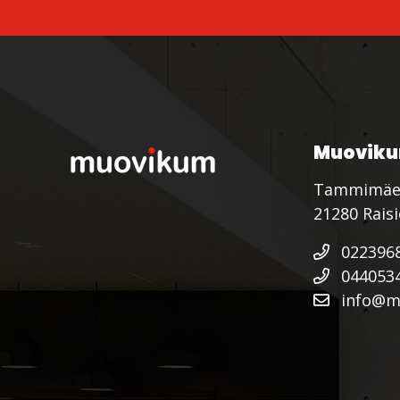
Muoviku
Tammimäe
21280 Rais
022396
044053
info@mu