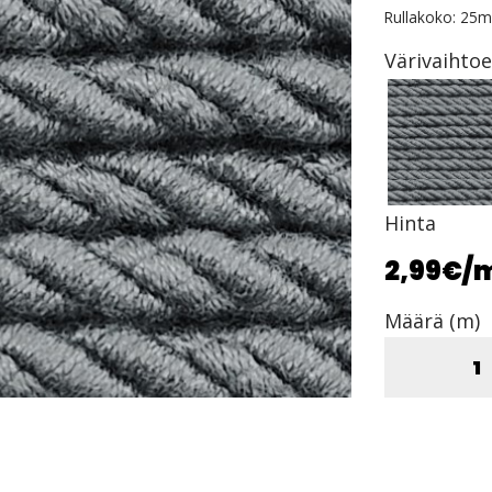
Rullakoko: 25m
Värivaihto
Hinta
2,99€
/
Määrä (m)