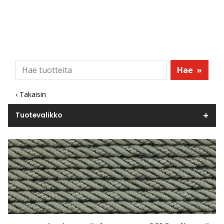
Hae
»
‹ Takaisin
Tuotevalikko