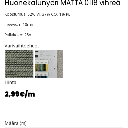
Huonekalunyöri MATTA 0118 vihreä
Koostumus: 62% Vi, 37% CO, 1% PL
Leveys: n 10mm
Rullakoko: 25m
Värivaihtoehdot
Hinta
2,99€
/m
Määrä (m)