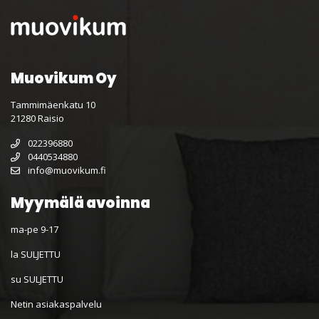
Muovikum Oy
Tammimäenkatu 10
21280 Raisio
022396880
0440534880
info@muovikum.fi
Myymälä avoinna
ma-pe 9-17
la SULJETTU
su SULJETTU
Netin asiakaspalvelu