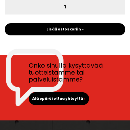
Lisää ostoskoriin »
Onko sinulla kysyttävää
tuotteistamme tai
palveluistamme?
Älä epäröi ottaa yhteyttä
»