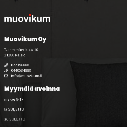
Muovikum Oy
Tammimäenkatu 10
21280 Raisio
022396880
0440534880
info@muovikum.fi
Myymälä avoinna
ma-pe 9-17
la SULJETTU
su SULJETTU