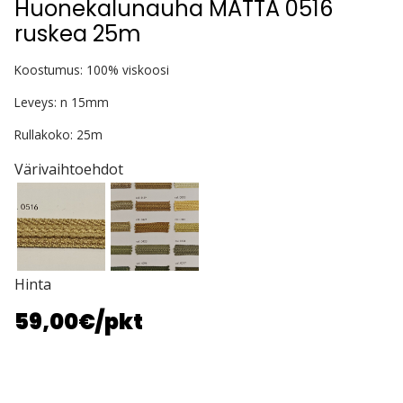
Huonekalunauha MATTA 0516
ruskea 25m
Koostumus: 100% viskoosi
Leveys: n 15mm
Rullakoko: 25m
Värivaihtoehdot
Hinta
59,00€
/pkt