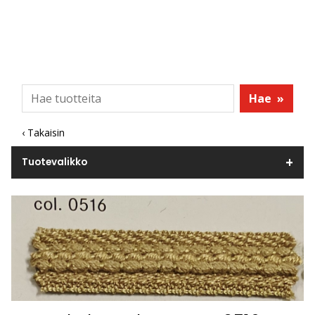
Hae
»
‹ Takaisin
Tuotevalikko