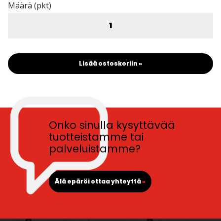
Määrä (pkt)
Lisää ostoskoriin »
Onko sinulla kysyttävää
tuotteistamme tai
palveluistamme?
Älä epäröi ottaa yhteyttä
»