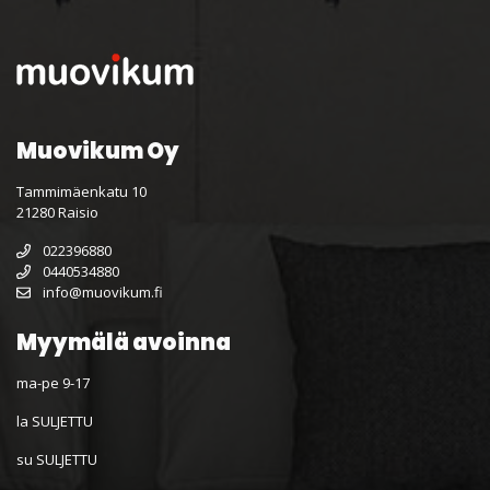
Muovikum Oy
Tammimäenkatu 10
21280 Raisio
022396880
0440534880
info@muovikum.fi
Myymälä avoinna
ma-pe 9-17
la SULJETTU
su SULJETTU