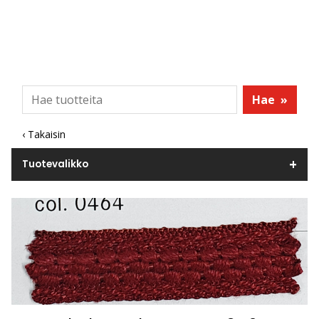
Hae
»
‹ Takaisin
Tuotevalikko