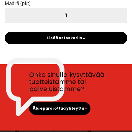
Määrä (pkt)
Lisää ostoskoriin »
Onko sinulla kysyttävää
tuotteistamme tai
palveluistamme?
Älä epäröi ottaa yhteyttä
»