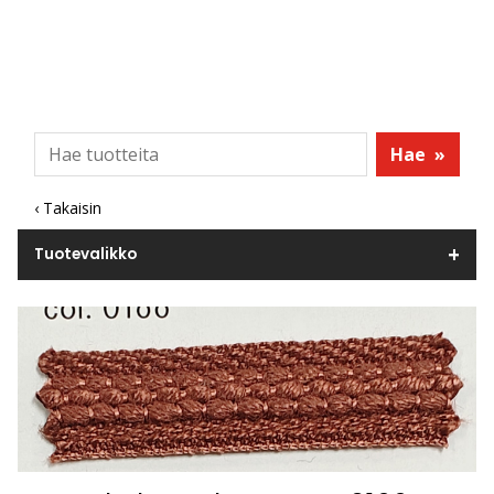
Hae
»
‹ Takaisin
Tuotevalikko