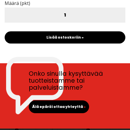
Määrä (pkt)
Lisää ostoskoriin »
Onko sinulla kysyttävää
tuotteistamme tai
palveluistamme?
Älä epäröi ottaa yhteyttä
»