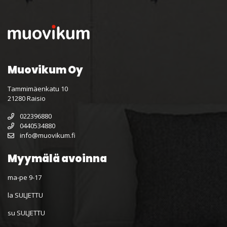
Muovikum Oy
Tammimäenkatu 10
21280 Raisio
022396880
0440534880
info@muovikum.fi
Myymälä avoinna
ma-pe 9-17
la SULJETTU
su SULJETTU