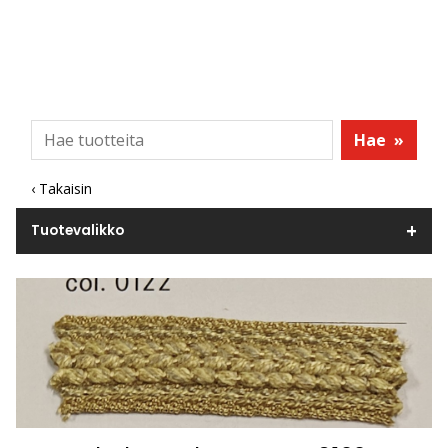
Hae
»
‹ Takaisin
Tuotevalikko