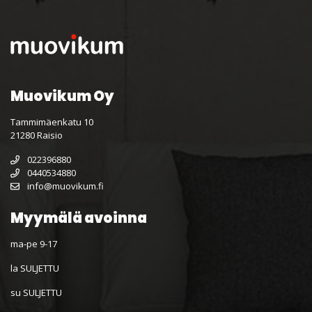
Muovikum Oy
Tammimäenkatu 10
21280 Raisio
022396880
0440534880
info@muovikum.fi
Myymälä avoinna
ma-pe 9-17
la SULJETTU
su SULJETTU