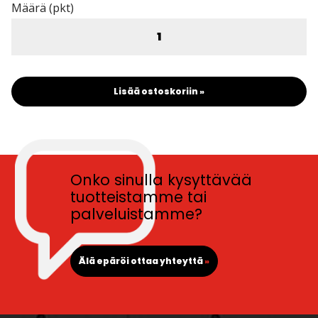
Määrä (pkt)
Lisää ostoskoriin »
Onko sinulla kysyttävää
tuotteistamme tai
palveluistamme?
Älä epäröi ottaa yhteyttä
»