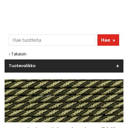
Hae
»
‹ Takaisin
Tuotevalikko