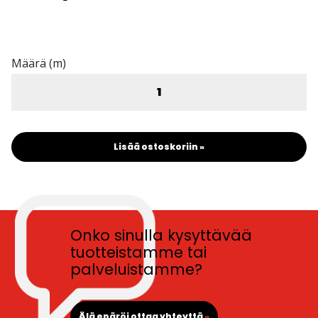
Määrä (m)
Lisää ostoskoriin »
Onko sinulla kysyttävää
tuotteistamme tai
palveluistamme?
Älä epäröi ottaa yhteyttä
»