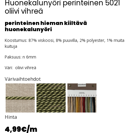
Huonekalunyöri perinteinen 5021
oliivi vihreä
perinteinen hieman kiiltävä
huonekalunyöri
Koostumus: 87% viskoosi, 8% puuvilla, 2% polyester, 1% muita
kuituja
Paksuus: n 6mm
Väri: oliivi vihreä
Värivaihtoehdot
Hinta
4,99€
/m