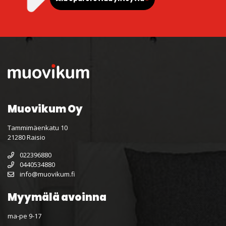
Muovikum Oy
Tammimäenkatu 10
21280 Raisio
022396880
0440534880
info@muovikum.fi
Myymälä avoinna
ma-pe 9-17