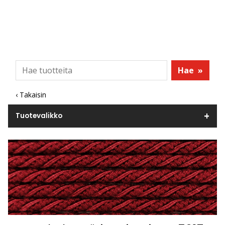
Hae
»
‹ Takaisin
Tuotevalikko