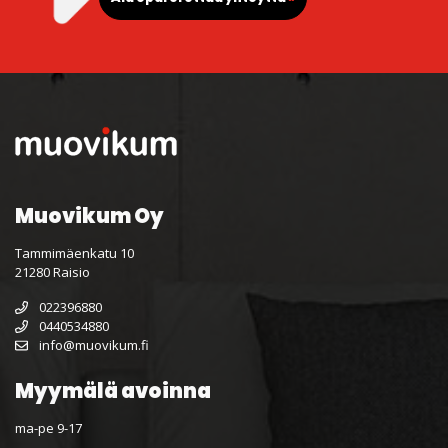
Muovikum Oy
Tammimäenkatu 10
21280 Raisio
022396880
0440534880
info@muovikum.fi
Myymälä avoinna
ma-pe 9-17