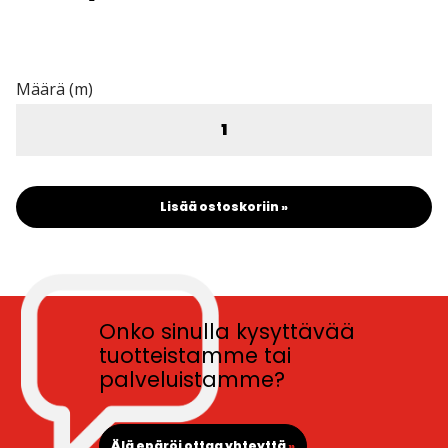
Määrä (m)
Lisää ostoskoriin »
Onko sinulla kysyttävää
tuotteistamme tai
palveluistamme?
Älä epäröi ottaa yhteyttä
»