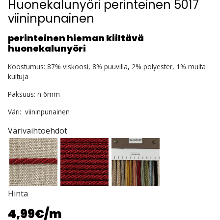
Huonekalunyöri perinteinen 5017
viininpunainen
perinteinen hieman kiiltävä
huonekalunyöri
Koostumus: 87% viskoosi, 8% puuvilla, 2% polyester, 1% muita
kuituja
Paksuus: n 6mm
Väri: viininpunainen
Värivaihtoehdot
Hinta
4,99€
/m