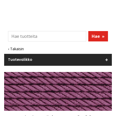
Hae
»
‹ Takaisin
Tuotevalikko