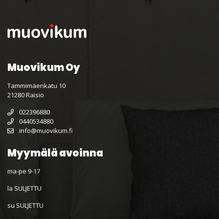
Muovikum Oy
Tammimäenkatu 10
21280 Raisio
022396880
0440534880
info@muovikum.fi
Myymälä avoinna
ma-pe 9-17
la SULJETTU
su SULJETTU