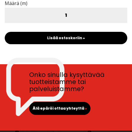
Määrä (m)
Lisää ostoskoriin »
Onko sinulla kysyttävää
tuotteistamme tai
palveluistamme?
Älä epäröi ottaa yhteyttä
»