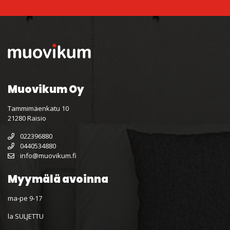
Muovikum Oy
Tammimäenkatu 10
21280 Raisio
022396880
0440534880
info@muovikum.fi
Myymälä avoinna
ma-pe 9-17
la SULJETTU