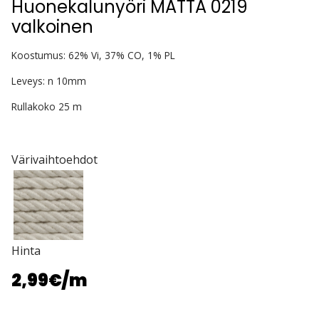
Huonekalunyöri MATTA 0219
valkoinen
Koostumus: 62% Vi, 37% CO, 1% PL
Leveys: n 10mm
Rullakoko 25 m
Värivaihtoehdot
Hinta
2,99€
/m