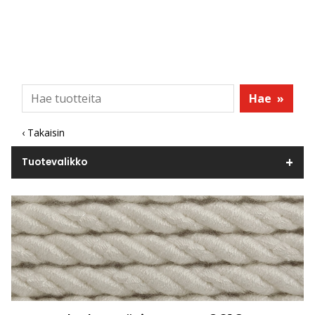
Hae
»
‹ Takaisin
Tuotevalikko