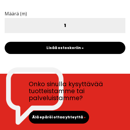
Määrä (m)
Lisää ostoskoriin »
Onko sinulla kysyttävää
tuotteistamme tai
palveluistamme?
Älä epäröi ottaa yhteyttä
»