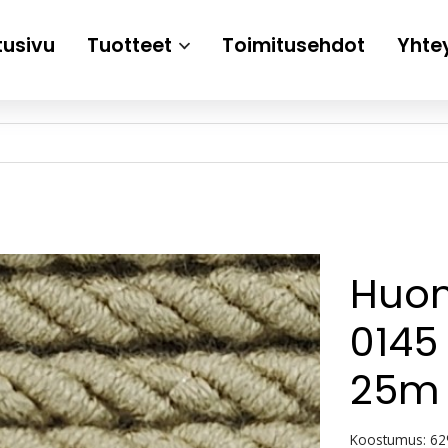
tusivu
Tuotteet
Toimitusehdot
Yhte
Huon
0145
25m
Koostumus: 62