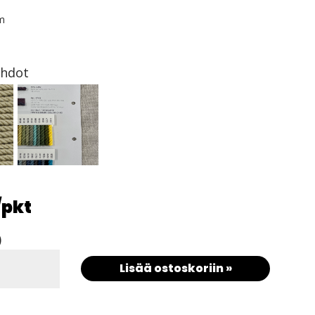
m
ehdot
/pkt
)
Lisää ostoskoriin »