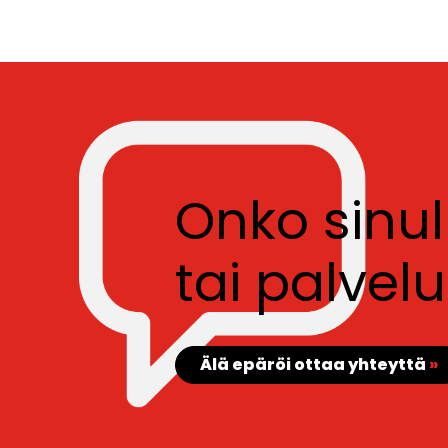
Onko sinu
tai palve
Älä epäröi ottaa yhteyttä
»