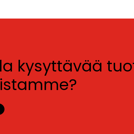
lla kysyttävää tu
luistamme?