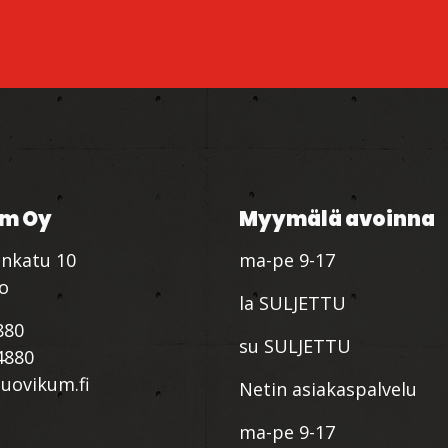
m Oy
Myymälä avoinna
nkatu 10
ma-pe 9-17
io
la SULJETTU
880
su SULJETTU
4880
ovikum.fi
Netin asiakaspalvelu
ma-pe 9-17