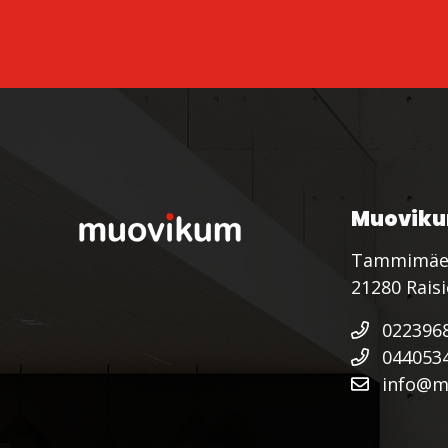
Muoviku
Tammimäe
21280 Rais
022396
044053
info@mu