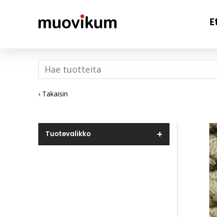
E
‹ Takaisin
Tuotevalikko