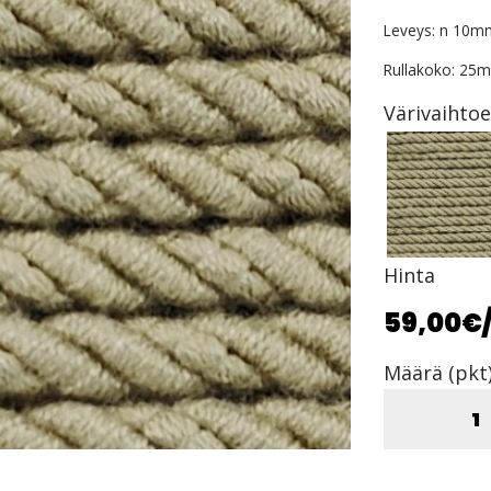
Leveys: n 10m
Rullakoko: 25m
Värivaihto
Hinta
59,00€
Määrä (pkt