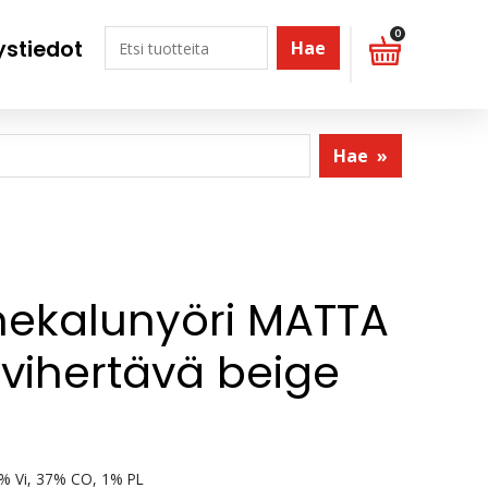
0
ystiedot
Hae
Hae
»
ekalunyöri MATTA
 vihertävä beige
% Vi, 37% CO, 1% PL