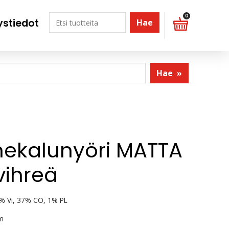
0
ystiedot
Hae
Hae
»
ekalunyöri MATTA
vihreä
% Vi, 37% CO, 1% PL
m