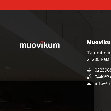
Muoviku
Tammimäe
21280 Rais
022396
044053
info@mu