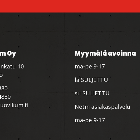
m Oy
Myymälä avoinna
nkatu 10
ma-pe 9-17
io
la SULJETTU
880
su SULJETTU
4880
ovikum.fi
Netin asiakaspalvelu
ma-pe 9-17