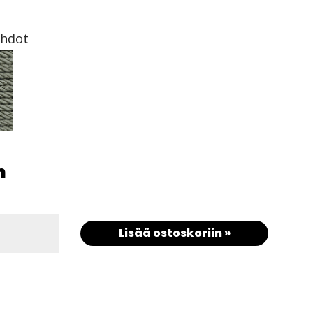
ehdot
m
Lisää ostoskoriin »