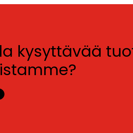
lla kysyttävää tu
luistamme?