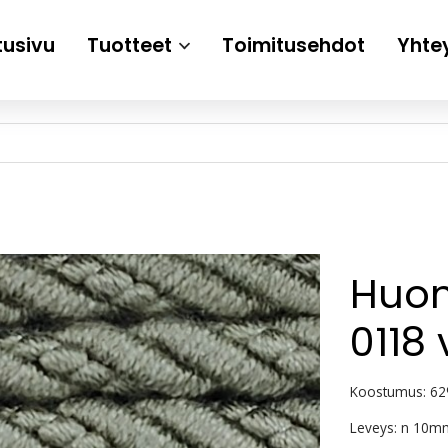
tusivu
Tuotteet
Toimitusehdot
Yhte
Huon
0118 
Koostumus: 62
Leveys: n 10m