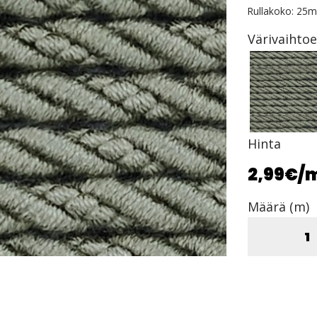
Rullakoko: 25m
Värivaihto
Hinta
2,99€
/
Määrä (m)