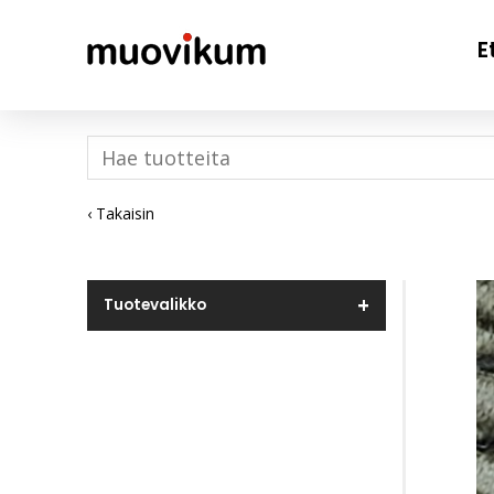
E
‹ Takaisin
Tuotevalikko