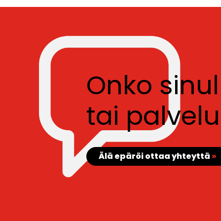
Onko sinu
tai palve
Älä epäröi ottaa yhteyttä
»