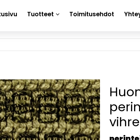
tusivu
Tuotteet
Toimitusehdot
Yhte
Huo
perin
vihr
perinte