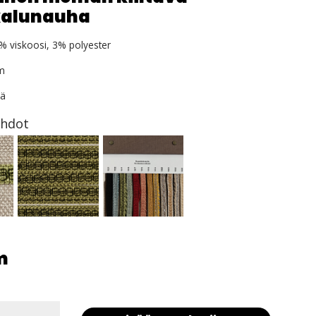
alunauha
 viskoosi, 3% polyester
m
eä
ehdot
m