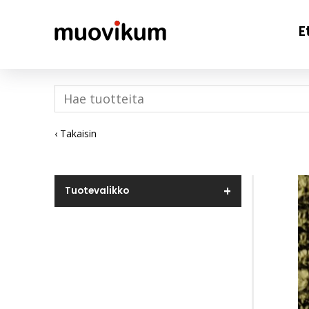
E
‹ Takaisin
Tuotevalikko