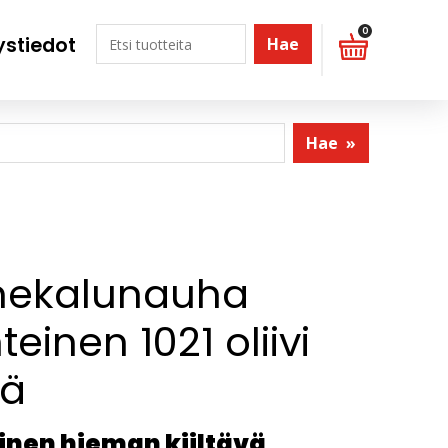
0
ystiedot
Hae
Hae
»
nekalunauha
teinen 1021 oliivi
eä
inen hieman kiiltävä