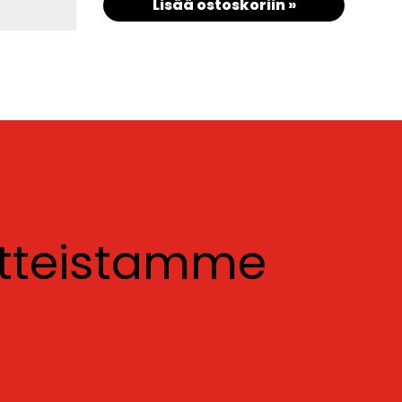
Lisää ostoskoriin »
otteistamme