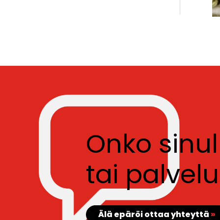
Onko sinu
tai palve
Älä epäröi ottaa yhteyttä
»