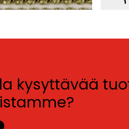
lla kysyttävää tu
luistamme?