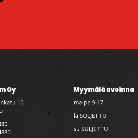
m Oy
Myymälä avoinna
nkatu 10
ma-pe 9-17
io
la SULJETTU
880
su SULJETTU
4880