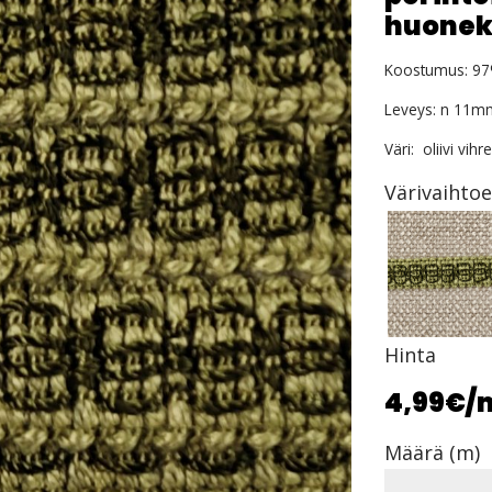
huonek
Koostumus: 97%
Leveys: n 11m
Väri: oliivi vihr
Värivaihto
Hinta
4,99€
/
Määrä (m)