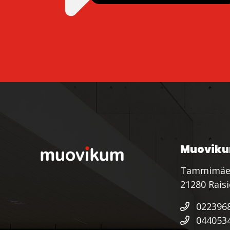
Muoviku
Tammimäe
21280 Rais
022396
044053