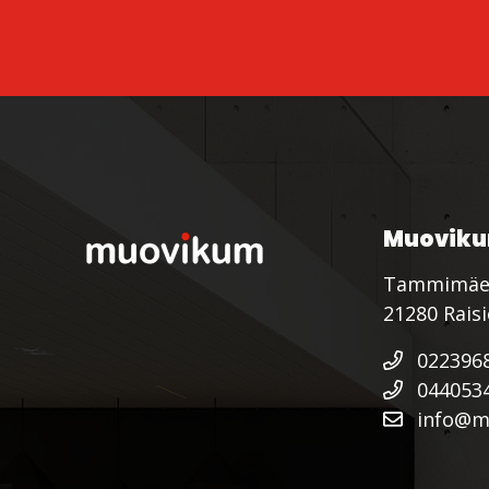
Muoviku
Tammimäe
21280 Rais
022396
044053
info@mu