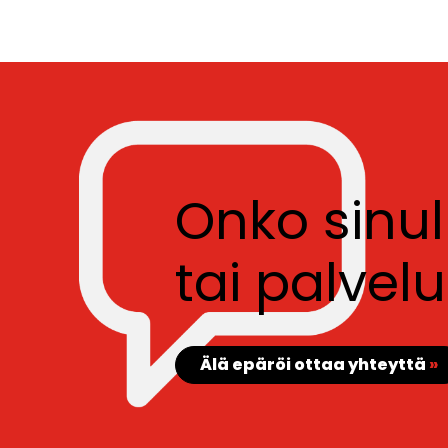
Onko sinu
tai palve
Älä epäröi ottaa yhteyttä
»