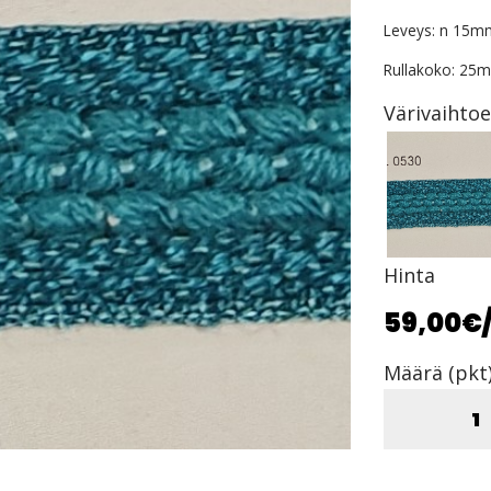
Leveys: n 15m
Rullakoko: 25m
Värivaihto
Hinta
59,00€
Määrä (pkt