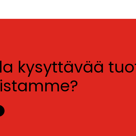
lla kysyttävää tu
luistamme?