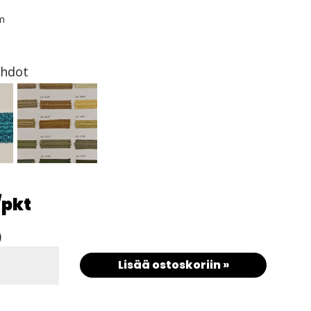
m
ehdot
/pkt
)
Lisää ostoskoriin »