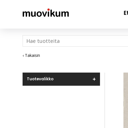
E
‹ Takaisin
Tuotevalikko