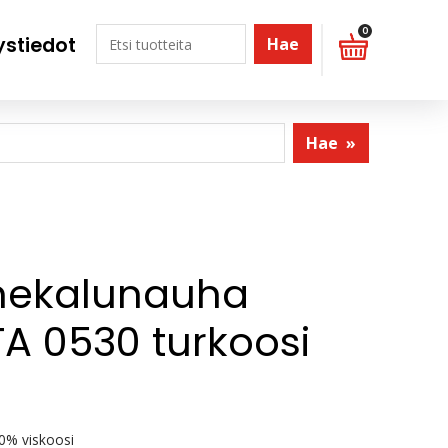
0
ystiedot
Hae
Hae
»
nekalunauha
A 0530 turkoosi
0% viskoosi