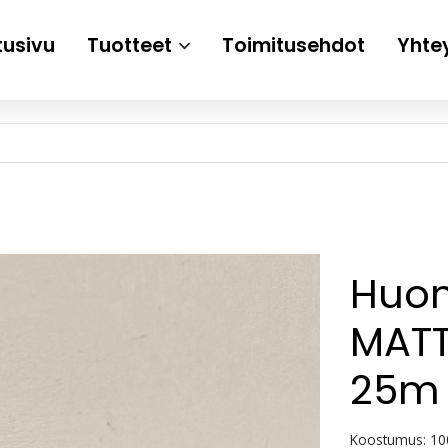
tusivu
Tuotteet
Toimitusehdot
Yhte
Huo
MATT
25m
Koostumus: 10