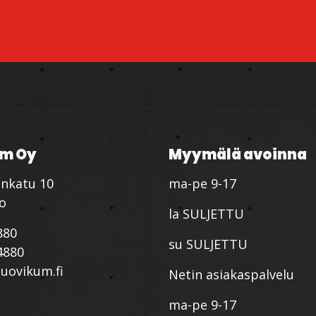
m Oy
Myymälä avoinna
nkatu 10
ma-pe 9-17
io
la SULJETTU
880
su SULJETTU
4880
ovikum.fi
Netin asiakaspalvelu
ma-pe 9-17