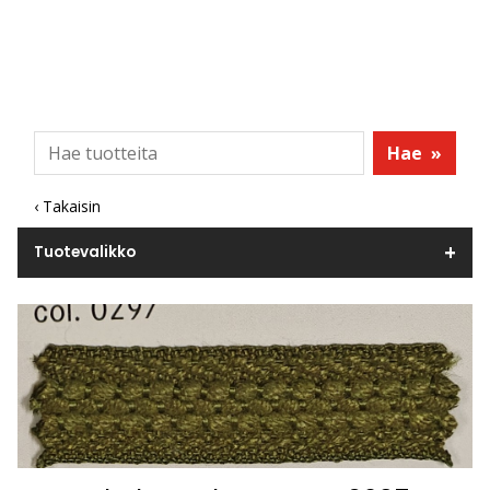
Hae
»
‹ Takaisin
Tuotevalikko