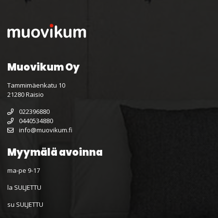
Muovikum Oy
Tammimäenkatu 10
21280 Raisio
022396880
0440534880
info@muovikum.fi
Myymälä avoinna
ma-pe 9-17
la SULJETTU
su SULJETTU