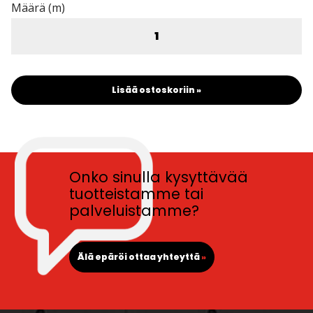
Määrä (m)
Lisää ostoskoriin »
Onko sinulla kysyttävää
tuotteistamme tai
palveluistamme?
Älä epäröi ottaa yhteyttä
»