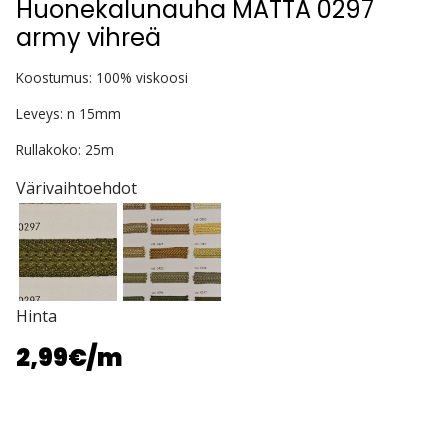
Huonekalunauha MATTA 0297
army vihreä
Koostumus: 100% viskoosi
Leveys: n 15mm
Rullakoko: 25m
Värivaihtoehdot
Hinta
2,99€
/m