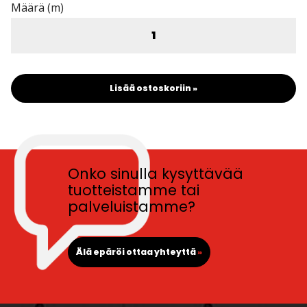
Määrä (m)
Lisää ostoskoriin »
Onko sinulla kysyttävää
tuotteistamme tai
palveluistamme?
Älä epäröi ottaa yhteyttä
»