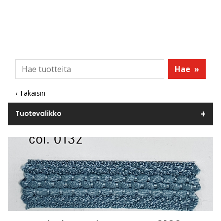
Hae
»
‹ Takaisin
Tuotevalikko