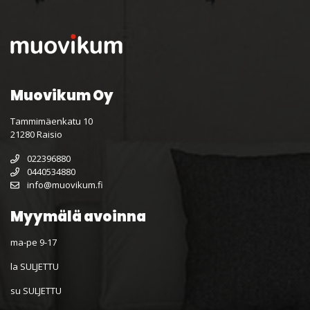
Muovikum Oy
Tammimäenkatu 10
21280 Raisio
022396880
0440534880
info@muovikum.fi
Myymälä avoinna
ma-pe 9-17
la SULJETTU
su SULJETTU