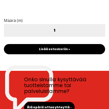
Määrä (m)
Lisää ostoskoriin »
Onko sinulla kysyttävää
tuotteistamme tai
palveluistamme?
Älä epäröi ottaa yhteyttä
»