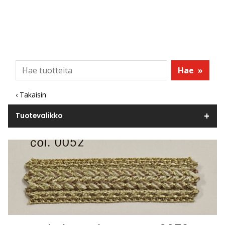
Hae
»
‹ Takaisin
Tuotevalikko