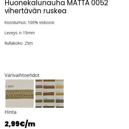
Huonekalunauha MATTA 0052
vihertävän ruskea
Koostumus: 100% viskoosi
Leveys: n 15mm
Rullakoko: 25m
Värivaihtoehdot
Hinta
2,99€
/m