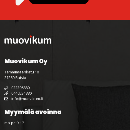
Muovikum Oy
Tammimäenkatu 10
21280 Raisio
022396880
0440534880
info@muovikum.fi
Myymälä avoinna
ma-pe 9-17