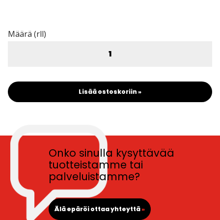
Määrä (rll)
Lisää ostoskoriin »
Onko sinulla kysyttävää
tuotteistamme tai
palveluistamme?
Älä epäröi ottaa yhteyttä
»