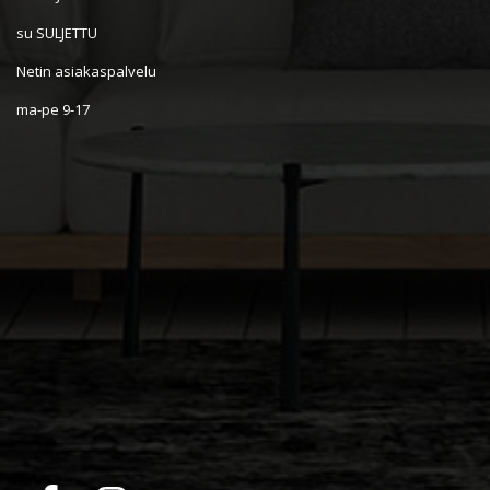
su SULJETTU
Netin asiakaspalvelu
ma-pe 9-17