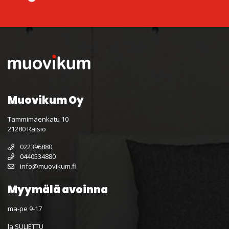
Muovikum Oy
Tammimäenkatu 10
21280 Raisio
022396880
0440534880
info@muovikum.fi
Myymälä avoinna
ma-pe 9-17
la SULJETTU