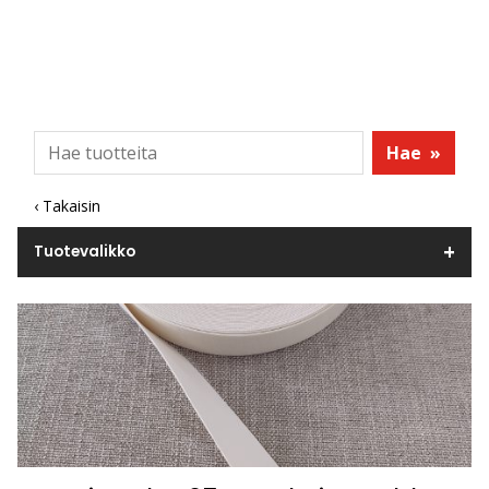
Hae
»
‹ Takaisin
Tuotevalikko