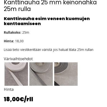
Kanttinauha 25 mm keinonahka
25m rulla
Kanttinauha esim veneen kuomujen
kanttaamiseen
Rullakoko:
25m
Hinta:
18,00
Lisää tieto viestikenttään väristä jos haluat tilata 25m rullan
Värivaihtoehdot
Hinta
18,00€
/rll